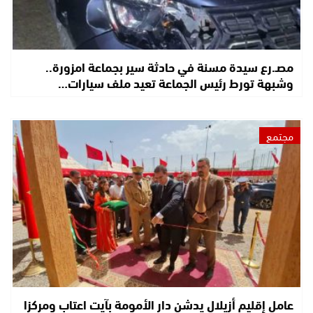
مصـ.رع سيدة مسنة في حادثة سير بجماعة امزورة..
وشبهة تورط رئيس الجماعة تعيد ملف سيارات…
مجتمع
عامل إقليم أزيلال يدشن دار الأمومة بآيت اعتاب ومركزا