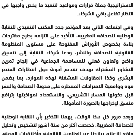
الاستراتيجية جملة قرارات ومواعيد لتنفيذ ما يخص واجبها في
انتظار تفاعل باقي الشركاء.
وفي اجتماعه الثاني بعد المؤتمر جدد المكتب التنفيذي للنقابة
الوطنية للصحافة المغربية، التأكيد على التزامه بطرح مقترحات
بناءة بخصوص الأوراش المفتوحة على مستوى المنظومة
القانونية للصحافة والنشر، ودعا شركاء النقابة إلى تنسيق
واضح وتعاون فعلي للمساهمة الجماعية في إنجاح تمرين
التشاور المشترك بهدف تقديم أجوبة حول انتظارات العنصر
البشري وكذا المقاولات المشغلة لهذه الموارد، بما يضمن
قوة وواقعية الاقتراحات المنتظرة على مدونة الصحافة والنشر
قبل دخولها المسار التشريعي، والاستعداد لمواكبتها بترافع
منسق لإخراجها بالصورة المأمولة.
وبعد مرور كل هذا الوقت، يهمنا التذكير بأن النقابة الوطنية
للصحافة المغربية، خصصت أكثر من ستة أشهر لتشخيص وتحليل
واقع الإعلام ببلادنا عبر العناوين القانونية وأخلاقيات المهنة،