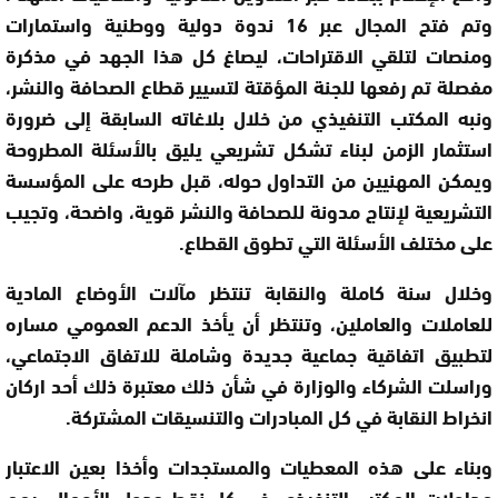
وتم فتح المجال عبر 16 ندوة دولية ووطنية واستمارات
ومنصات لتلقي الاقتراحات، ليصاغ كل هذا الجهد في مذكرة
مفصلة تم رفعها للجنة المؤقتة لتسيير قطاع الصحافة والنشر،
ونبه المكتب التنفيذي من خلال بلاغاته السابقة إلى ضرورة
استثمار الزمن لبناء تشكل تشريعي يليق بالأسئلة المطروحة
ويمكن المهنيين من التداول حوله، قبل طرحه على المؤسسة
التشريعية لإنتاج مدونة للصحافة والنشر قوية، واضحة، وتجيب
على مختلف الأسئلة التي تطوق القطاع.
وخلال سنة كاملة والنقابة تنتظر مآلات الأوضاع المادية
للعاملات والعاملين، وتنتظر أن يأخذ الدعم العمومي مساره
لتطبيق اتفاقية جماعية جديدة وشاملة للاتفاق الاجتماعي،
وراسلت الشركاء والوزارة في شأن ذلك معتبرة ذلك أحد اركان
انخراط النقابة في كل المبادرات والتنسيقات المشتركة.
وبناء على هذه المعطيات والمستجدات وأخذا بعين الاعتبار
مداولات المكتب التنفيذي في كل نقط جدول الأعمال، يهم