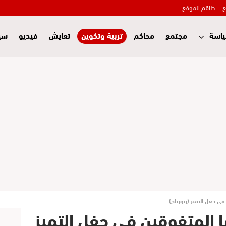
ع
طاقم الموقع
اسة
مجتمع
محاكم
تربية وتكوين
تعايش
فيديو
سي
في حفل التميز (ربورتاج)
ا المتفوقين في حفل التميز