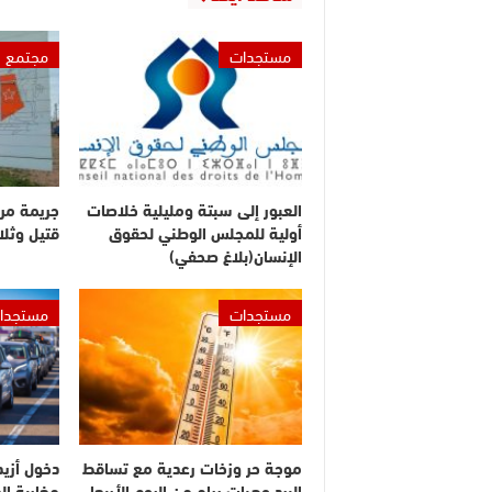
مستجدات
مجتمع
العبور إلى سبتة ومليلية خلاصات
جريمة مر
أولية للمجلس الوطني لحقوق
قتيل وثلا
الإنسان(بلاغ صحفي)
مستجدات
مستجدا
موجة حر وزخات رعدية مع تساقط
البرد وهبات رياح من اليوم الأربعاء
مغاربة ال