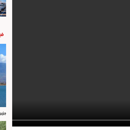
في
جزير