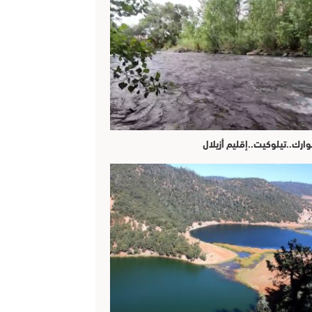
وارك..تيلوكيت..إقليم أزيلال