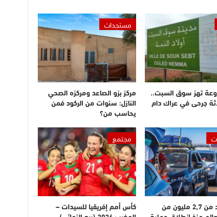
مستجدات
وعة تهز سوق السبت..
مركز بزو الصاعد ومركزه الصحي
ثة جرحى في عراك دام
النازل: سنوات من الركود فمن
يحاسب من؟
ت
مجتمع
دخول أزيد من 2,7 مليون من
كأس أمم إفريقيا للسيدات –
عالم منذ انطلاق عملية
المغرب 2026 (ربع النهائي)..