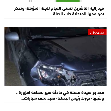
فيدرالية الناشرين تتمنى النجاح للجنة المؤقتة وتذكر
بمواقفها المبدئية ذات الصلة
مستجدات
مصـ.رع سيدة مسنة في حادثة سير بجماعة امزورة..
وشبهة تورط رئيس الجماعة تعيد ملف سيارات…