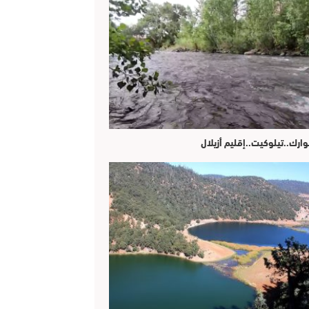
وارك..تيلوكيت..إقليم أزيلال