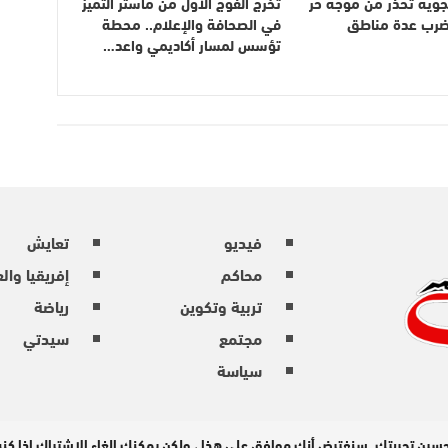
لجوية تحذر من موجة حر
تخرج الفوج الأول من ماستر التميز
ضرب عدة مناطق
في الصحافة والإعلام.. محطة
تؤسس لمسار أكاديمي واعد…
فيديو
تعايش
محاكم
إفريقيا وال
تربية وتكوين
رياضة
مجتمع
سيدتي
سياسة
حسين تجربتك. سنفترض أنك موافق على هذا ، ولكن يمكنك إلغاء الاشتراك إذا ك