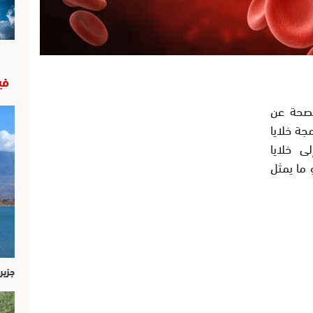
في
صحة عن
جة خلايا
ية أحادية النواة (PBMCs) إلى خلايا
ة القدرات (iPS)، وهو ما يمثل
جزير