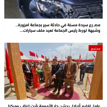
مصـ.رع سيدة مسنة في حادثة سير بجماعة امزورة..
وشبهة تورط رئيس الجماعة تعيد ملف سيارات…
مجتمع
عامل إقليم أزيلال يدشن دار الأمومة بآيت اعتاب ومركزا