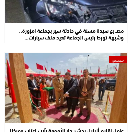
مصـ.رع سيدة مسنة في حادثة سير بجماعة امزورة..
وشبهة تورط رئيس الجماعة تعيد ملف سيارات…
مجتمع
عامل إقليم أزيلال يدشن دار الأمومة بآيت اعتاب ومركزا