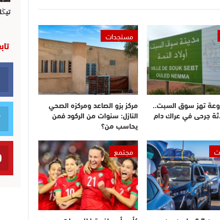
تيڭل
مستجدات
تاب
وعة تهز سوق السبت..
مركز بزو الصاعد ومركزه الصحي
ثة جرحى في عراك دام
النازل: سنوات من الركود فمن
يحاسب من؟
ت
مجتمع
دخول أزيد من 2,7 مليون من
كأس أمم إفريقيا للسيدات –