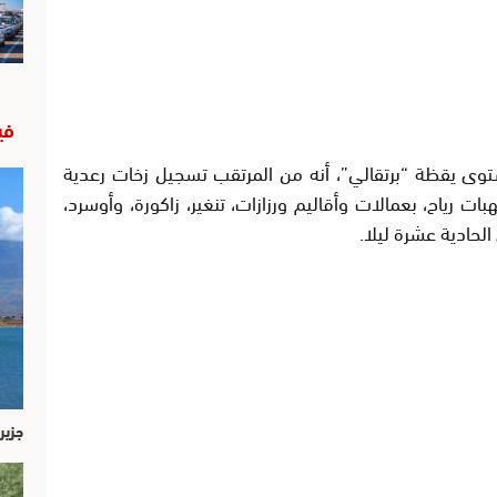
في
وى يقظة “برتقالي”، أنه من المرتقب تسجيل زخات رعدية
30 ملم) مصحوبة بهبات رياح، بعمالات وأقاليم ورزازات، تنغير، زاكورة، وأوسرد،
 الحادية عشرة ليلا.
جزير