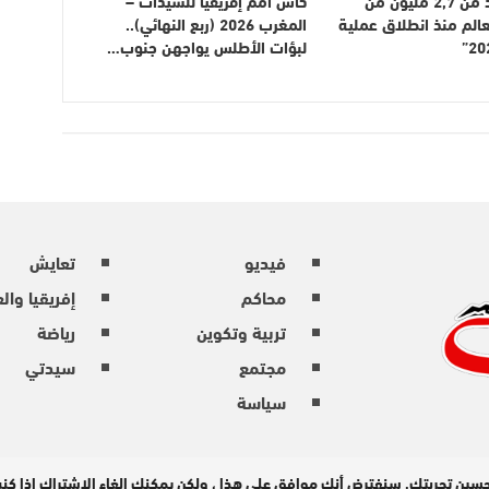
عالم منذ انطلاق عملية
المغرب 2026 (ربع النهائي)..
لبؤات الأطلس يواجهن جنوب…
فيديو
تعايش
محاكم
إفريقيا وال
تربية وتكوين
رياضة
مجتمع
سيدتي
سياسة
حسين تجربتك. سنفترض أنك موافق على هذا ، ولكن يمكنك إلغاء الاشتراك إذا ك