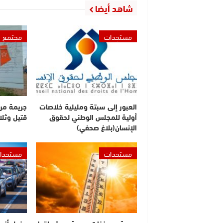
شاهد أيضا
مستجدات
مجتمع
العبور إلى سبتة ومليلية خلاصات
جريمة مر
أولية للمجلس الوطني لحقوق
قتيل وثلا
الإنسان(بلاغ صحفي)
مستجدات
مستجدا
موجة حر وزخات رعدية مع تساقط