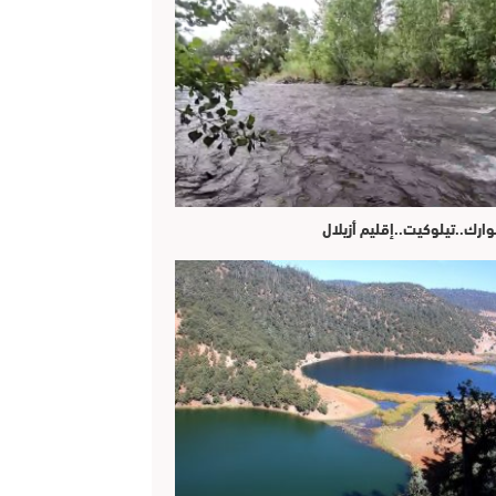
وارك..تيلوكيت..إقليم أزيلال