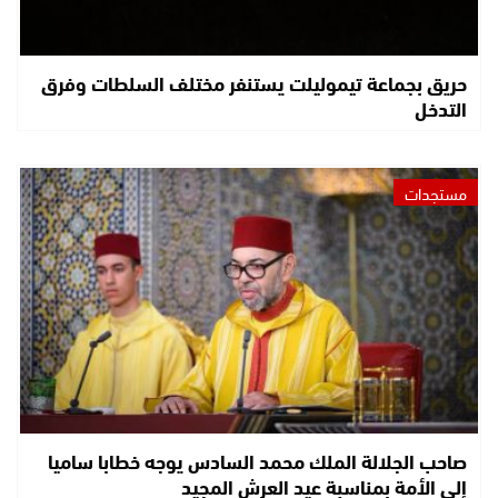
حريق بجماعة تيموليلت يستنفر مختلف السلطات وفرق
التدخل
مستجدات
صاحب الجلالة الملك محمد السادس يوجه خطابا ساميا
إلى الأمة بمناسبة عيد العرش المجيد