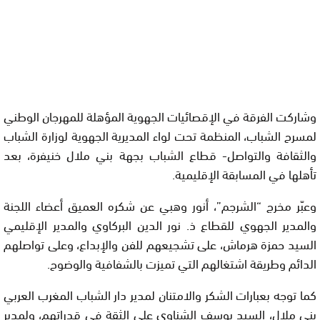
وشاركت الفرقة في الإقصائيات الجهوية المؤهلة للمهرجان الوطني
لمسرح الشباب، المنظمة تحت لواء المديرية الجهوية لوزارة الشباب
والثقافة والتواصل- قطاع الشباب بجهة بني ملال خنيفرة، بعد
تأهلها في المسابقة الإقليمية.
وعبّر مخرج “الشرجم”، أنور وهبي عن شكره العميق أعضاء اللجنة
والمدير الجهوي للقطاع ذ. نور الدين البركاوي والمدير الإقليمي
السيد حمزة هرماش، على تشجيعهم للفن والإبداع، وعلى تواصلهم
الدائم وطريقة اشتغالهم التي تميزت بالشفافية والوضوح.
كما توجه بعبارات الشكر والامتنان لمدير دار الشباب المغرب العربي
بني ملال، السيد يوسف الشناوي على الثقة في قدراتهم، ولمدير