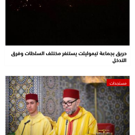
حريق بجماعة تيموليلت يستنفر مختلف السلطات وفرق
التدخل
مستجدات