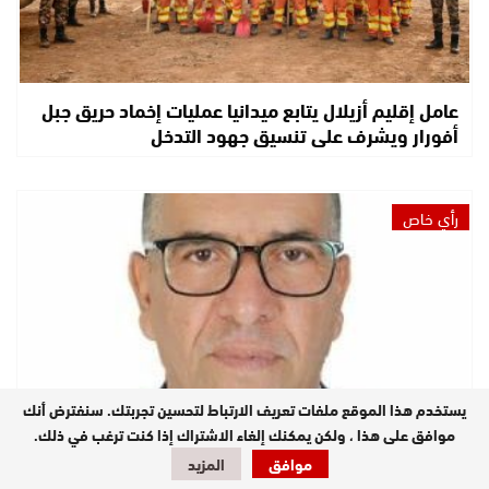
عامل إقليم أزيلال يتابع ميدانيا عمليات إخماد حريق جبل
أفورار ويشرف على تنسيق جهود التدخل
رأي خاص
يستخدم هذا الموقع ملفات تعريف الارتباط لتحسين تجربتك. سنفترض أنك
موافق على هذا ، ولكن يمكنك إلغاء الاشتراك إذا كنت ترغب في ذلك.
موافق
المزيد
لماذا لم تستهدف إيران، حتى هذه الساعة، البنية التحتية