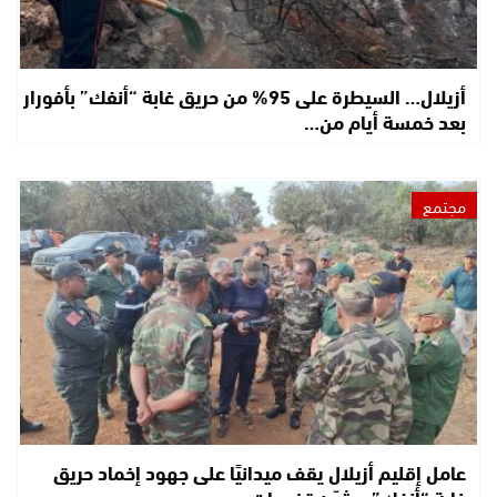
أزيلال… السيطرة على 95% من حريق غابة “أنفك” بأفورار
بعد خمسة أيام من…
مجتمع
عامل إقليم أزيلال يقف ميدانيًا على جهود إخماد حريق