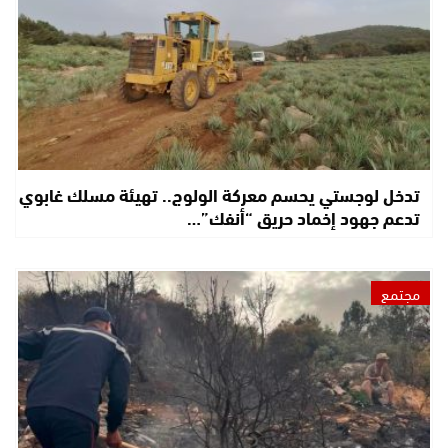
تدخل لوجستي يحسم معركة الولوج.. تهيئة مسلك غابوي
تدعم جهود إخماد حريق “أنفك”…
مجتمع