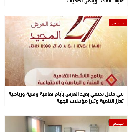
غابة “أنفك” ويثمّن تضحيات…
مجتمع
بني ملال تحتفي بعيد العرش بأيام ثقافية وفنية ورياضية
تعزز التنمية وتبرز مؤهلات الجهة
مجتمع