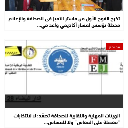
تخرج الفوج الأول من ماستر التميز في الصحافة والإعلام..
محطة تؤسس لمسار أكاديمي واعد في…
مجتمع
الهيئات المهنية والنقابية للصحافة تصعّد: لا لانتخابات
“مفصلة على المقاس” ولا للمساس…