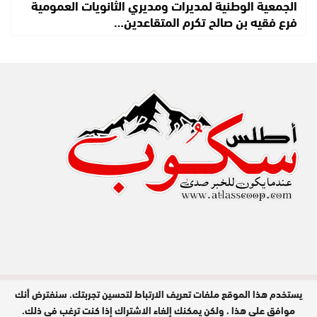
الجمعية الوطنية لمديرات ومديري الثانويات العمومية
فرع فقيه بن صالح تكرم المتقاعدين…
يستخدم هذا الموقع ملفات تعريف الارتباط لتحسين تجربتك. سنفترض أنك
مدير النشر : عبد الله عزي / جميع الحقوق
محفوظة © 2026
موافق على هذا ، ولكن يمكنك إلغاء الاشتراك إذا كنت ترغب في ذلك.