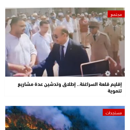
مجتمع
إقليم قلعة السراغنة.. إطلاق وتدشين عدة مشاريع
تنموية
مستجدات