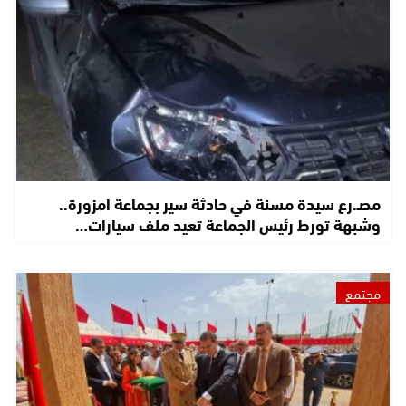
مصـ.رع سيدة مسنة في حادثة سير بجماعة امزورة..
وشبهة تورط رئيس الجماعة تعيد ملف سيارات…
مجتمع