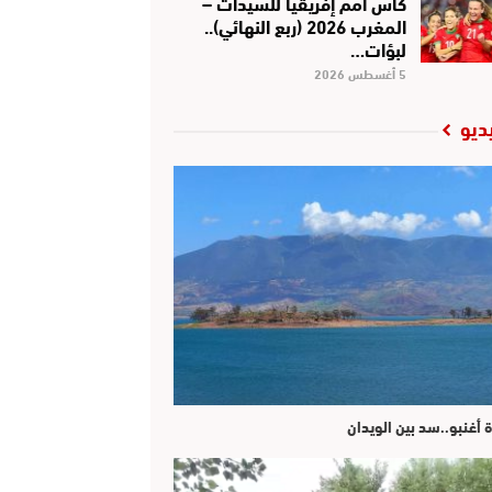
كأس أمم إفريقيا للسيدات –
المغرب 2026 (ربع النهائي)..
لبؤات…
5 أغسطس 2026
ديو
ة أغنبو..سد بين الويدان