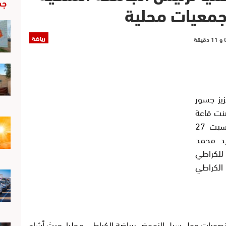
جد
جمعيات محلية
رياضة
يز جسور
ضنت قاعة
الاجتماعات بالجماعة الترابية لأزيلال، يوم السبت 27
السيد محمد
للكراطي
لكراطي
التصورات حول سبل النهوض برياضة الكراطي محليا، حيث أشاد