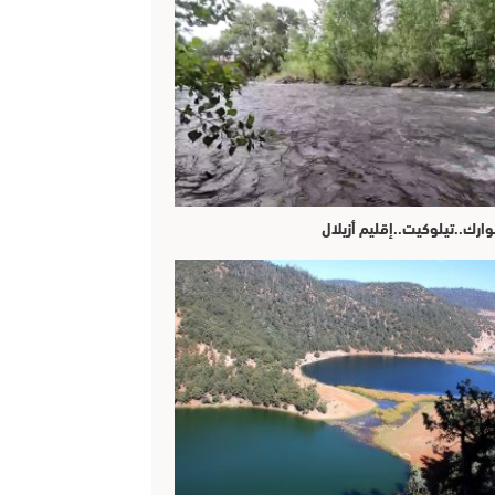
وارك..تيلوكيت..إقليم أزيلال