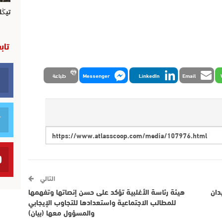
تيڭل
تاب
Email
LinkedIn
Messenger
طباعة
التالي
دان
هيئة رئاسة الأغلبية تؤكد على حسن إنصاتها وتفهمها
للمطالب الاجتماعية واستعدادها للتجاوب الإيجابي
والمسؤول معها (بيان)