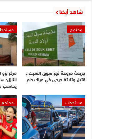
شاهد أيضا
مجتمع
مستجدا
جريمة مروعة تهز سوق السبت..
مركز بزو 
قتيل وثلاثة جرحى في عراك دام
النازل: س
يحاسب م
مستجدات
مجتمع