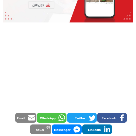
Email
WhatsApp
Twitter
Facebook
LinkedIn
Messenger
طباعة