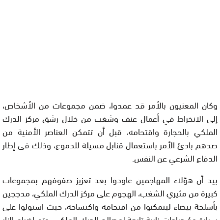
وكان المعنيون بالأمر قد عمدوا، ضمن مجموعات من الأشخاص،
إلى الانخراط في أعمال عنف وشغب من خلال رشق مركز الدرك
الملكي بالحجارة واقتحامه، قبل أن تتمكن العناصر الأمنية من
صدهم بادئ الأمر باستعمال قنابل مسيلة للدموع، وذلك في إطار
الدفاع الشرعي عن النفس.
بيد أن هؤلاء المهاجمين عاودوا بعد تعزيز صفوفهم بمجموعات
كبيرة من مثيري الشغب، الهجوم على مركز الدرك الملكي، مدججين
بأسلحة بيضاء ليتمكنوا من اقتحامه واكتساحه، حيث استولوا على
سيارة و4 دراجات نارية تابعة لمصالح الدرك الملكي، وتم إضرام النار