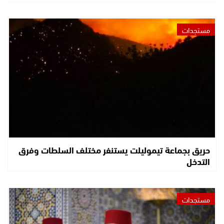
مستجدات
حريق بجماعة تيموليلت يستنفر مختلف السلطات وفرق
التدخل
مستجدات