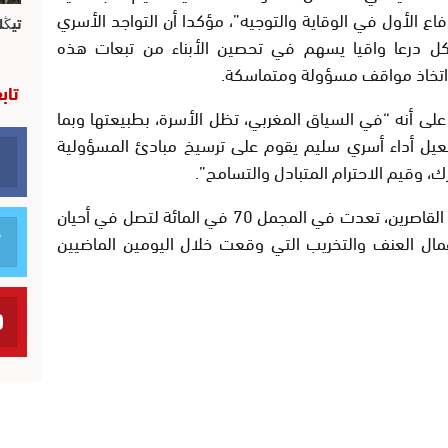
اع الأول في الوقاية والتوجيه”، مؤكدا أن التواجد الأسري
تيڭل
يشكل درعا واقيا يسهم في تحصين الأبناء من تبعات هذه
ى اتخاذ مواقف مسؤولة ومتماسكة.
تاب
على أنه “في السياق المغربي، تظل الأسرة، بطبيعتها وبما
يل أداء أسري سليم يقوم على ترسيخ مبادئ المسؤولية
، وقيم الاحترام المتبادل والتسامح”.
وكشفت معطيات رسمية أن أعدادا كبيرة من القاصرين، تعدت في المجمل 70 في المائة لتصل في أحيان
طت في أعمال العنف والتخريب التي وقعت خلال اليومين الماضيين