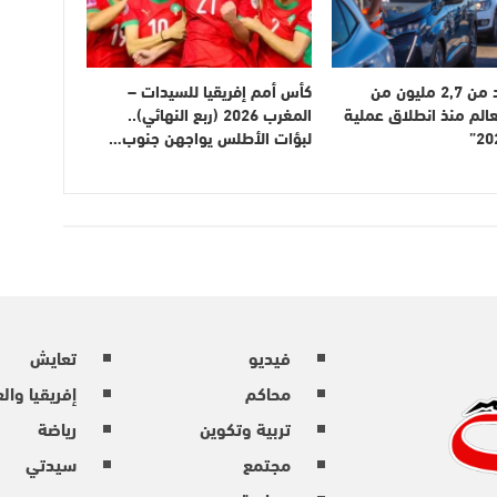
دخول أزيد من 2,7 مليون من
كأس أمم إفريقيا للسيدات –
عالم منذ انطلاق عملية
المغرب 2026 (ربع النهائي)..
لبؤات الأطلس يواجهن جنوب…
فيديو
تعايش
محاكم
إفريقيا وال
تربية وتكوين
رياضة
مجتمع
سيدتي