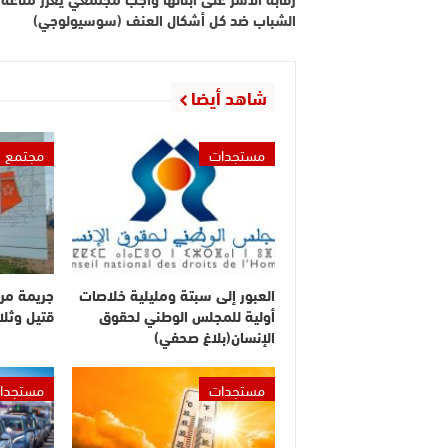
الشباب ضد كل أشكال العنف (سوسيولوجي)
شاهد أيضا
مستجدات
مجتمع
العبور إلى سبتة ومليلية خلاصات
جريمة مر
أولية للمجلس الوطني لحقوق
قتيل وثلا
الإنسان(بلاغ صحفي)
مستجدات
مستجدا