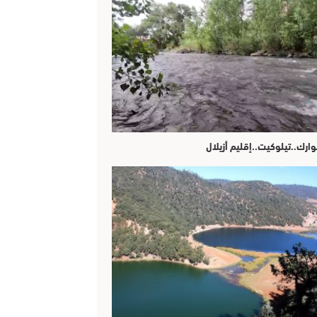
وارك..تيلوكيت..إقليم أزيلال