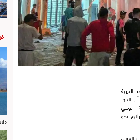
في
التربية
ن الدور
 الوعي
زلاق نحو
جزير
ب العربي