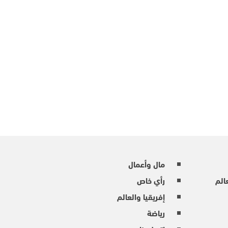
مال وأعمال
عالم
رأي خاص
إفريقيا والعالم
رياضة