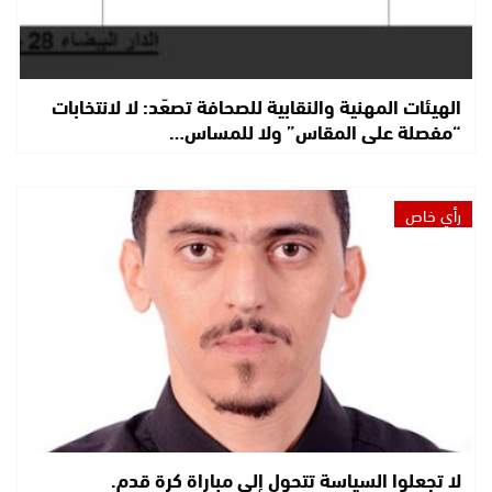
الهيئات المهنية والنقابية للصحافة تصعّد: لا لانتخابات
“مفصلة على المقاس” ولا للمساس…
رأي خاص
لا تجعلوا السياسة تتحول إلى مباراة كرة قدم.