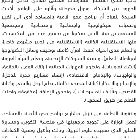
الجهود بين الشركاء. وحول مخرجاته وآثاره على الواقع، أكدت
السيدة بنعباد أن برنامج محو الأمية بالمساجد أدى إلى تغيير
وضعيات سيكولوجية واجتماعية واقتصادية ومجتمعية
للمستفيدين منه، الذين تمكنوا من تحقيق عدد من المكتسبات،
منها الاستقلالية الذاتية (الاستقلالية في تدبير مشروع خاص)،
والتعلم مدى الحياة (حفظ القرآن كاملا، توظيف وسائل التكنولوجيا
لمواصلة التعلم)، وتنمية السلوكات الإيجابية، وتعلم المرأة القروية
(إنشاء تعاونيات)، وتطوير المهارات الحياتية (ارتقاء الوعي بالحقوق
والواجبات)، والإدماج الاقتصادي (إنشاء مشاريع مدرة للدخل)،
والإبداع والابتكار (كتابة المصحف كاملا، نظم الزجل والشعر وكتابة
القصص، وتأليف المسرحيات..)، وتحدي الإعاقة (مكفوفة واصلت
التعلم عن طريق السمع..).
ولتقوية النجاعة في تنزيل مشاريع برنامج محو الأمية بالمساجد،
تعمل الوزارة على تجويد مرجعيتها في هندسة التكوين، ومسايرة
التطور الذي تشهده علوم التربية، وذلك بتأهيل وتنمية الكفاءات
بهذا البرنامج، من خلال تنظيم لقاءات تكوينية لفائدة ما يقارب 10