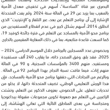
البصري عبر قناة “السادسة”، أسهم في تخفيض معدل الأمية
بالمغرب بما يزيد عن 29 في المائة سنة 2024. ولم يفت المتحدثة
الإشارة إلى أن برنامج التعلم عن بعد، عبر التلفاز و”الإنترنيت” الذي
انطلق 2014، أسهم بشكل كبير في عدم انقطاع المستفيدين من
برنامج محو الأمية بالمساجد عن التعلم في فترة جائحة كوفيد 19،
كما اتسعت قاعدة متابعيه، بما في ذلك المغاربة المقيمين بالخارج.
وبخصوص عدد المسجلين بالبرنامج خلال الموسم الدراسي 2024 –
2025، فقد بلغ، وفق المصدر ذاته، ما يقارب 240 ألف مستفيدة
ومستفيد، منهم 3400 بالمؤسسات السجنية، و 90 في المائة
منهم إناث، فيما فاقت نسبة النجاح بهذا البرنامج 92 في المائة.
وبالرغم من النجاحات التي حققها برنامج محو الأمية بالمساجد، فإن
هذا الورش التعليمي الوطني، تضيف المتحدثة ذاتها، لا يخلو من
تحديات تتعلق، على الخصوص، بعزوف الذكور عن التعلم، وتشتت
الراغبين في التعلم مع صعوبة تكوين مجموعات مقبولة بيداغوجيا
ومتجانسة في بعض المناطق النائية التي تعاني الهشاشة، إلى
جانب تحدي استثمار الممارسات الفضلى لتفادي تداخل وتكرار