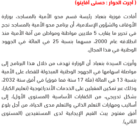
( أجرت الحوار : حسنى أفاينو)
أفادت فوزية بنعباد رئيسة قسم محو الأمية بالمساجد، بوزارة
الأوقاف والشؤون الإسلامية، أن برنامح محو الأمية بالمساجد نجح
في تحرير ما يقارب 5 ملايين مواطنة ومواطن من آفة الأمية منذ
انطلاقه عام 2000، مسهما بنسبة 25 في المائة في الجهود
الوطنية في هذا المجال.
وأبرزت السيدة بنعباد أن الوزارة تهدف من خلال هذا البرنامج إلى
مواصلة اسهامها في الجهود الوطنية المبذولة للقضاء على الأمية
بنسبة 13 في المائة (فئة 17 سنة فما فوق) في أفق سنة 2032،
وذلك عبر تمكين المقبلين على الخدمات الأندراغوجية (تعليم الكبار)،
بشكل تدريجي، من الكفايات الأساسية (المستوى الأول)، إلى
أساليب ومهارات التعلم الذاتي والتعلم مدى الحياة، من أجل بلوغ
أفق مفتوح يبث القيم الإيجابية لدى المستفيدين (المستوى
الثاني).