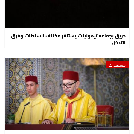
حريق بجماعة تيموليلت يستنفر مختلف السلطات وفرق
التدخل
مستجدات