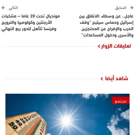
السابق
التالي
عاجل.. عن وسطاء :الاتفاق بين
مونديال تحت 20 عاما – منتخبات
إسرائيل وحماس سيتيح “وقف
الأرجنتين وكولومبيا والنرويج
الحرب والإفراج عن المحتجزين
وفرنسا تتأهل للدور ربع النهائي
والأسرى ودخول المساعدات”
تعليقات الزوار
شاهد أيضا
مجتمع