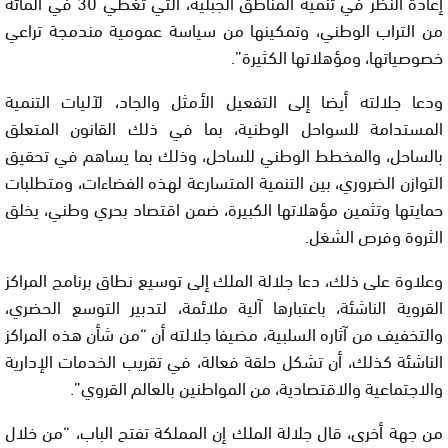
إعادة النظر في تنمية المناطق الجبلية، التي تغطي 30 في المائة
من التراب الوطني، وتمكينها من سياسة عمومية مندمجة تراعي
خصوصياتها، ومؤهلاتها الكثيرة”.
ودعا جلالته أيضا إلى التفعيل الأمثل والجاد، لآليات التنمية
المستدامة للسواحل الوطنية، بما في ذلك القانون المتعلق
بالساحل، والمخطط الوطني للساحل، وذلك بما يساهم في تحقيق
التوازن الضروري، بين التنمية المتسارعة لهذه الفضاءات، ومتطلبات
حمايتها وتثمين مؤهلاتها الكبيرة، ضمن اقتصاد بحري وطني، يخلق
الثروة وفرص الشغل.
وعلاوة على ذلك، دعا جلالة الملك إلى توسيع نطاق برنامج المراكز
القروية الناشئة، باعتبارها آلية ملائمة، لتدبير التوسع الحضري،
والتخفيف من آثاره السلبية، مضيفا جلالته أن “من شأن هذه المراكز
الناشئة كذلك، أن تشكل حلقة فعالة، في تقريب الخدمات الإدارية
والاجتماعية والاقتصادية، من المواطنين بالعالم القروي”.
من جهة أخرى، قال جلالة الملك إن المملكة تفتح الباب، “من خلال