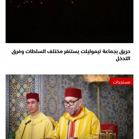
حريق بجماعة تيموليلت يستنفر مختلف السلطات وفرق
التدخل
مستجدات