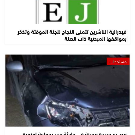
فيدرالية الناشرين تتمنى النجاح للجنة المؤقتة وتذكر
بمواقفها المبدئية ذات الصلة
مستجدات
مصـ.رع سيدة مسنة في حادثة سير بجماعة امزورة..