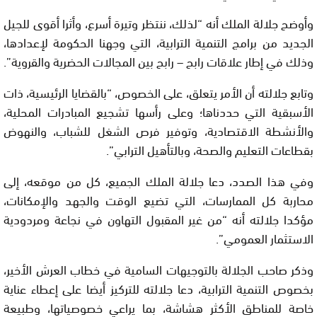
وأوضح جلالة الملك أنه “لذلك، ننتظر وتيرة أسرع، وأثرا أقوى للجيل
الجديد من برامج التنمية الترابية، التي وجهنا الحكومة لإعدادها،
وذلك في إطار علاقات رابح – رابح بين المجالات الحضرية والقروية”.
وتابع جلالته أن الأمر يتعلق، على الخصوص، “بالقضايا الرئيسية، ذات
الأسبقية التي حددناها؛ وعلى رأسها تشجيع المبادرات المحلية،
والأنشطة الاقتصادية، وتوفير فرص الشغل للشباب، والنهوض
بقطاعات التعليم والصحة، وبالتأهيل الترابي”.
وفي هذا الصدد، دعا جلالة الملك الجميع، كل من موقعه، إلى
محاربة كل الممارسات، التي تضيع الوقت والجهد والإمكانات،
مؤكدا جلالته أنه “من غير المقبول التهاون في نجاعة ومردودية
الاستثمار العمومي”.
وذكر صاحب الجلالة بالتوجيهات السامية في خطاب العرش الأخير،
بخصوص التنمية الترابية، دعا جلالته للتركيز أيضا على إعطاء عناية
خاصة للمناطق الأكثر هشاشة، بما يراعي خصوصياتها، وطبيعة