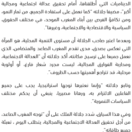
الديناميات التي أطلقناها، أمام تحقيق عدالة اجتماعية ومجالية
أكبر”، مضيفا جلالته “كما نعمل على استفادة الجميع، من ثمار النمو،
ومن تكافؤ الفرص بين أبناء المغرب الموحد، في مختلف الحقوق،
السياسية والاقتصادية والاجتماعية، وغيرها”.
وبعدما اعتبر صاحب الجلالة أن مستوى التنمية المحلية، هو المرآة
التي تعكس بصدق، مدى تقدم المغرب الصاعد والمتضامن، الذي
نعمل جميعا على ترسيخ مكانته، أكد جلالته أن “العدالة الاجتماعية،
ومحاربة الفوارق المجالية، ليست مجرد شعار فارغ، أو أولوية
مرحلية، قد تتراجع أهميتها حسب الظروف”.
وتابع جلالته “وإنما نعتبرها توجها استراتيجيا، يجب على جميع
الفاعلين الالتزام به، ورهانا مصيريا، ينبغي أن يحكم مختلف
السياسات التنموية”.
وفي هذا السياق، شدد جلالة الملك على أن “توجه المغرب الصاعد،
من أجل تحقيق العدالة الاجتماعية والمجالية، يتطلب اليوم ، تعبئة
جميع طاقاته”.