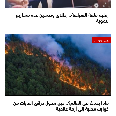
إقليم قلعة السراغنة.. إطلاق وتدشين عدة مشاريع
تنموية
مستجدات
ماذا يحدث في العالم؟.. حين تتحول حرائق الغابات من
كوارث محلية إلى أزمة عالمية