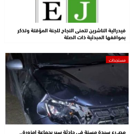
فيدرالية الناشرين تتمنى النجاح للجنة المؤقتة وتذكر
بمواقفها المبدئية ذات الصلة
مستجدات
مصـ.رع سيدة مسنة في حادثة سير بجماعة امزورة..