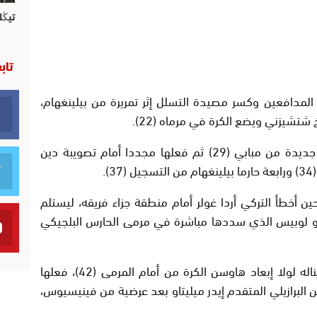
تيڭل
تاب
ن المدافعين وكسر مصيدة التسلل إثر تمريرة من بيلينغهام،
تشيزني ويضع الكرة في مرماه (22).
تواصل الضغط وتصدى شتشيزني لتسديدة جديدة من مبابي (29) ثم فعلها مجددا أمام تصويبة دين
ن أخطأ التركي أردا غولر أمام منطقة جزاء فريقه، ليستلم
نحو لوبيس الذي سددها مباشرة في مرمى الحارس البلجيكي
وفي حين بحث برشلونة عن هدف ثان كاد يناله لولا إبعاد هاوسن الكرة من أمام المرمى (42)، فعلها
 البرازيلي المتقدم إيدر ميليتاو بعد عرضية من فينيسيوس،