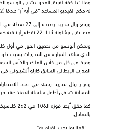
له حكم الفيديو المساعد “في أيه آر” هدفا (12) ولم ي حتسب لفريقه أيضا هدفين آخرين بسبب التسلل.
ورفع ريال مدريد 
فيما بقي برشلونة ثانيا بـ22 نقطة إثر تلقيه خسارته الثالثة في آخر خمس مباريات.
وتمكن ألونسو من تحقيق الفوز في أول كلاس
الذي شاهد المباراة من المدرجات بسبب طرده 
ومرة في كل من كأس الملك والكأس السوبر ف
المدرب الإيطالي السابق كارلو أنشيلوتي في 
المسابقات، في أطول سلسلة له منذ عقد من 
بالتعادل.
– “قمنا بما يجب القيام به” –