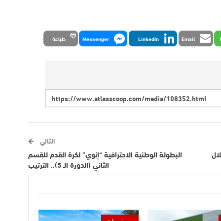
Email
LinkedIn
Messenger
طباعة
التالي
لال
البطولة الوطنية الاحترافية “إنوي” لكرة القدم للقسم
الثاني (الدورة الـ 5).. الترتيب
مستجدات