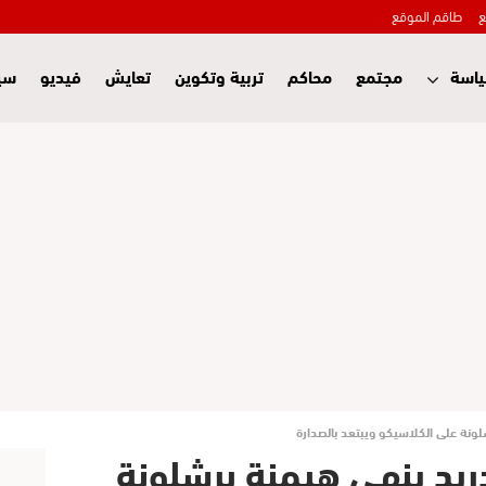
ع
طاقم الموقع
اسة
مجتمع
محاكم
تربية وتكوين
تعايش
فيديو
سي
لونة على الكلاسيكو ويبتعد بالصدارة
دريد ينهي هيمنة برشلونة