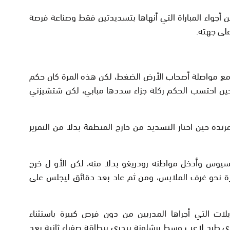
ن أجواء المباراة التي أنهاها بتسديدتين فقط وصناعة فرصة
لى جهته.
 مع مواصلة أصحاب الأرض الضغط، لكن هذه المرة كان حكم
حين احتسب الحكم ركلة جزاء سددها مبابي، لكن شتشيزني
دة حين اختار التسديد من خارج المنطقة بدلا من التمرير
اجمه فينيسيوس وأدخل مواطنه رودريغو بدلا منه، لكن الأو ل خرج
رة نحو غرف الملابس، ومن ثم عاد بعد دقائق ليجلس على
لات التي أجراها المدربين من دون فرص كبيرة باستثناء
ريغو (90+4 و90+8)، قبل أن ي طرد لاعب وسط برشلونة بيدري ببطاقة صفراء ثانية بعد