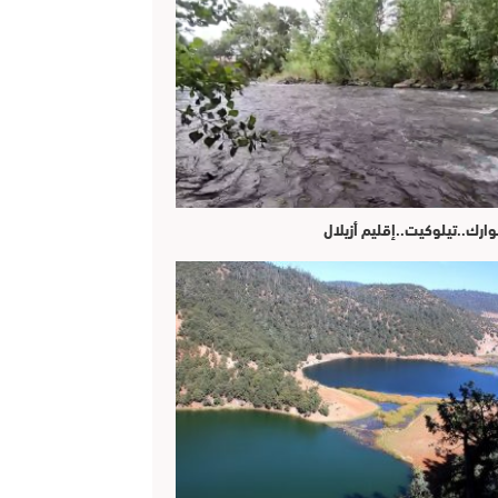
وارك..تيلوكيت..إقليم أزيلال