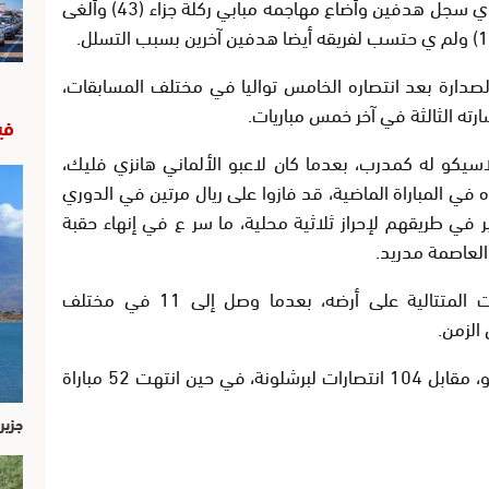
ومالت الكفة لفريق المدرب شابي ألونسو الذي سجل هدفين وأضاع مهاجمه مبابي ركلة جزاء (43) وألغى
رصيده إلى 27 نقطة في الصدارة بعد انتصاره الخامس تواليا في مختلف المسابقات،
في
يكو له كمدرب، بعدما كان لاعبو الألماني هانزي فليك،
في المباراة الماضية، قد فازوا على ريال مرتين في الدوري
ي طريقهم لإحراز ثلاثية محلية، ما سر ع في إنهاء حقبة
العاصمة مدريد.
وعز ز ريال مدريد رقمه في عدد الانتصارات المتتالية على أرضه، بعدما وصل إلى 11 في مختلف
الزمن.
كما حقق أيضا فوزه الـ106 في 262 كلاسيكو، مقابل 104 انتصارات لبرشلونة، في حين انتهت 52 مباراة
جزير