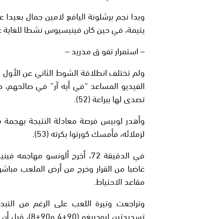
وبدا نجم برشلونة اليافع لامين جمال بعيدا ع
يتيمة، في حين كان فينيسيوس نشطا للغاية ع
– استمرار تفو ق مدريد –
ولم تختلف انطلاقة الشوط الثاني عن الأول
الفيديو المساعد “في أيه آر” في صالحهم، 
تصدى لها ببراعة (52).
وأهدر لوبيس فرصة معادلة النتيجة بهجمة مرت
لزملائه، فأمسك كورتوا بكرته (53).
في الدقيقة 72، أخرج ألونسو مه
غاضبا من القرار وخرج من أرض الملعب مباش
مقاعد الاحتياط.
وتراجعت وتيرة اللعب على الرغم من التبدي
تسديدتين لرود