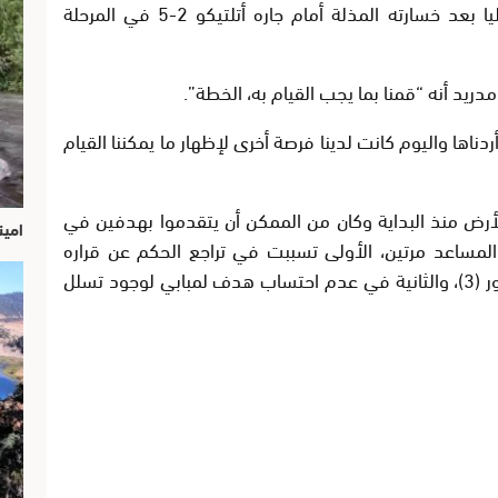
ورد ريال مدريد اعتباره في مباراة كبيرة محليا بعد خسارته المذلة أمام جاره أتلتيكو 2-5 في المرحلة
دريد أنه “قمنا بما يجب القيام به، الخطة”.
دناها واليوم كانت لدينا فرصة أخرى لإظهار ما يمكننا القيام
أرض منذ البداية وكان من الممكن أن يتقدموا بهدفين في
امين
لمساعد مرتين، الأولى تسببت في تراجع الحكم عن قراره
باحتساب ركلة جزاء للبرازيلي فينيسيوس جونيور (3)، والثانية في عدم احتساب هدف لمبابي لوجود تسلل