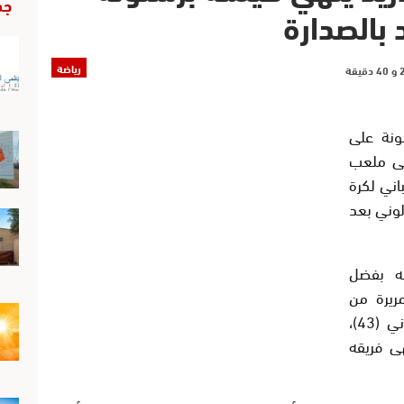
جد
 بالصدارة
رياضة
ونة على
ليه 2-1 الأحد على ملعب
اني لكرة
لوني بعد
ه بفضل
ابي (22) بعد تمريرة من
الإنكليزي جود بيلينغهام صاحب الهدف الثاني (43)،
(38) الذي أنهى فريقه