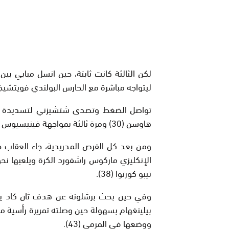
لكن الثالثة كانت ثابتة، حين انسل مبابي بي
ليتواجه مباشرة مع الحارس البولندي فويتشيخ ش
هاوسن (30) ومرة ثالثة بمواجهة فينيسيوس (34) ورابعة حارما بيلينغهام من التسجيل (37).
ومن بعد كل الفرص المدريدية، جاء العقاب حي
الإنكليزي ماركوس راشفورد الكرة ويلعبها 
تيبو كورتوا (38).
بيلينغهام بسهولة حين وصلته تمريرة رأسية من
ووضعها في المرمى (43).