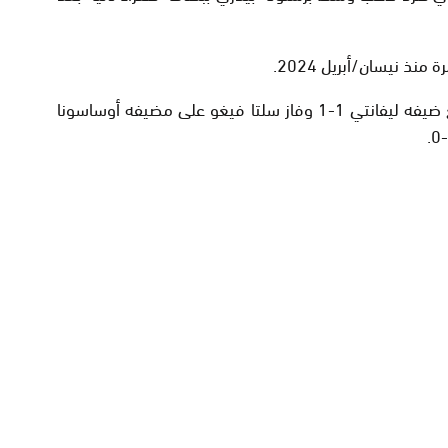
نذ نيسان/أبريل 2024.
وضمن باقي المباريات، تعادل ريال مايوركا مع ضيفه ليفانتي 1-1 وفاز سلتا فيغو على مضيفه أوساسونا