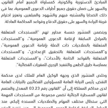
المبادئ الدستورية والكونية، كمساواة الجميع أمام القانون،
والسهر على ضمان حقوق جميع أطراف الدعوى العمومية، بما في
ذلك الضحايا والمشتبه فيهم والشهود والمبلغين، وتعزيز احترام
قرينة البراءة والسهر على حقوق الدفاع وقواعد المحاكمة العادلة.
ويتضمن المنشور خمسة محاور تهم “المستجدات المتعلقة
بالمراحل السابقة لإقامة الدعوى العمومية”، و”المستجدات
المتعلقة بالصلاحيات ذات الصلة بإقامة الدعوى العمومية”،
و”المستجدات المتعلقة بالتحقيق الإعدادي”، و”المستجدات
المتعلقة بالقواعد الخاصة بالأحداث”، و”المستجدات المتعلقة
بممارسة طرق الطعن والتنفيذ الزجري للمقررات القضائية”.
وخلص المنشور الذي وجهه الوكيل العام للملك لدى محكمة
النقض، رئيس النيابة العامة للمسؤولين القضائيين بالنيابات العامة
لدى محاكم المملكة إلى أن “القانون رقم 03.23 المعدل والمتمم
لقانون المسطرة الجنائية تضمن مجموعة من المستجدات المهمة
التي ستطال مختلف المهام والصلاحيات المسندة إليكم، منذ
المراحل السابقة لإقامة الدعوى العمومية إلى حين تنفيذ المقرر