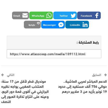
Email
WhatsApp
Twitter
Facebook
LinkedIn
Messenger
طباعة
رابط المشاركة :
السابق
التالي
الدعم المباشر لمربي الماشية..
مونديال قطر لأقل من 17 سنة:
حوالي 756 ألف مستفيد إلى حدود
المنتخب المغربي يواجه نظيره
19 نونبر بأزيد من 3 ملايير درهم
البرازيلي في أقوى قمة دور الربع،
وعينه على انتزاع تذكرة العبور إلى
النصف