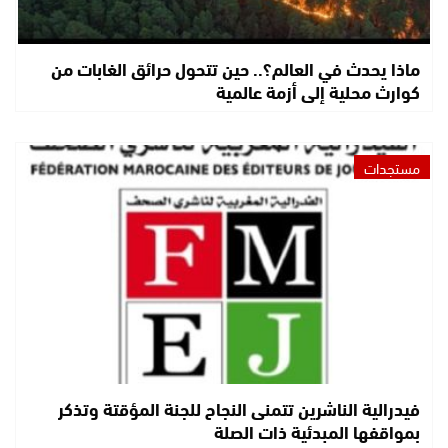
ماذا يحدث في العالم؟.. حين تتحول حرائق الغابات من
كوارث محلية إلى أزمة عالمية
مستجدات
فيدرالية الناشرين تتمنى النجاح للجنة المؤقتة وتذكر
بمواقفها المبدئية ذات الصلة