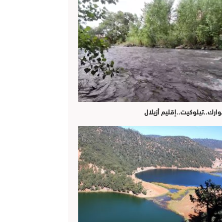
وارك..تيلوكيت..إقليم أزيلال