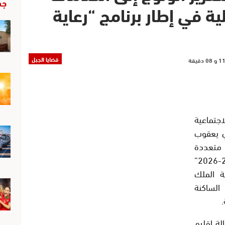
جد
ية في إطار برنامج “رعاية
قضايا الجبل
جتماعية
ي يعقوب
 متعددة
التخصصات في إطار برنامج “رعاية 2025-2026”
ة الملك
لساكنة
.
لة إقليم