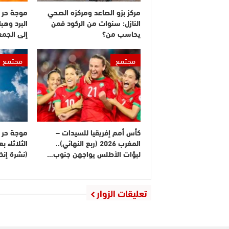
مركز بزو الصاعد ومركزه الصحي
موجة حر 
النازل: سنوات من الركود فمن
البرد وهبا
يحاسب من؟
إلى الجم
مجتمع
مجتمع
كأس أمم إفريقيا للسيدات –
موجة حر م
المغرب 2026 (ربع النهائي)..
الثلاثاء 
لبؤات الأطلس يواجهن جنوب…
(نشرة إنذا
تعليقات الزوار