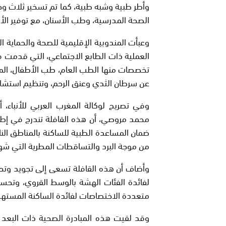
وأطر طبية وشبه طبية، كما تم تسخير ثلاث وح
الصحة المدرسية، وطب الأسنان، مع توفير الأد
وعبأت المندوبية الإقليمية للصحة والحماية 
العملية ذات الطابع الاجتماعي، التي قدم
تخصصات منها الطب العام، طب الأطفال، المسا
عن سرطان الثدي وعنق الرحم، وتنظيم استشا
وفي تصريح لوكالة المغرب العربي للأنباء، أ
محمد مروصي، أن هذه القافلة تندرج في إطار ا
ضمان المساعدة الطبية للساكنة بالمناطق النا
من موجة البرد والتساقطات المطرية التي شهد
وأضاف أن هذه القافلة تسعى إلى تجويد وتح
لفائدة الفئات الهشة بالوسط القروي، وتحسي
متعددة الاختصاصات لفائدة الساكنة المسته
وقد لقيت هذه المبادرة الصحية ذات البعد ا