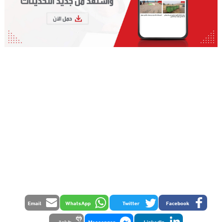
Email
WhatsApp
Twitter
Facebook
LinkedIn
Messenger
طباعة