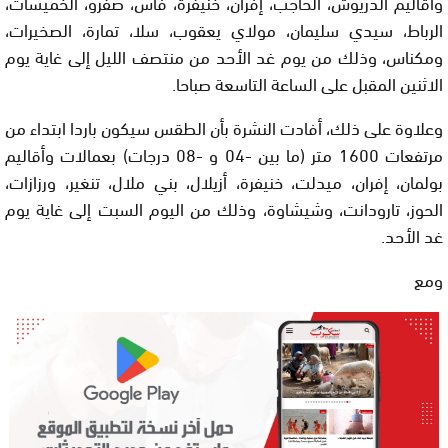
وأقاليم الدريوش، الحاجب، إفران، خنيفرة، فاس، صفرو، الخميسات،
الرباط، سيدي سليمان، مولاي يعقوب، سلا، تمارة، الصخيرات،
ومكناس، وذلك من يوم غد الأحد من منتصف الليل إلى غاية يوم
الاثنين المقبل على الساعة التاسعة صباحا.
وعلاوة على ذلك، أفادت النشرة بأن الطقس سيكون باردا ابتداء من
مرتفعات 1600 متر (ما بين -04 و -08 درجات) بعمالات وأقاليم
بولمان، إفران، ميدلت، خنيفرة، أزيلال، بني ملال، تنغير، ورزازات،
الحوز، تارودانت، وشيشاوة، وذلك من اليوم السبت إلى غاية يوم
غد الأحد.
ومع