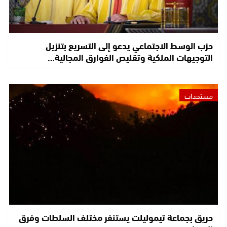
حزب الوسط الاجتماعي يدعو إلى التسريع بتنزيل
التوجيهات الملكية وتقليص الفوارق المجالية…
مستجدات
حريق بجماعة تيموليلت يستنفر مختلف السلطات وفرق