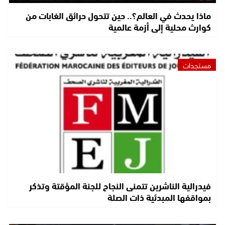
ماذا يحدث في العالم؟.. حين تتحول حرائق الغابات من
كوارث محلية إلى أزمة عالمية
مستجدات
فيدرالية الناشرين تتمنى النجاح للجنة المؤقتة وتذكر
بمواقفها المبدئية ذات الصلة