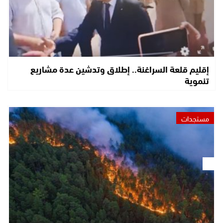
إقليم قلعة السراغنة.. إطلاق وتدشين عدة مشاريع
تنموية
مستجدات