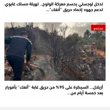
تدخل لوجستي يحسم معركة الولوج.. تهيئة مسلك غابوي
تدعم جهود إخماد حريق “أنفك”…
مجتمع
أزيلال… السيطرة على 95% من حريق غابة “أنفك” بأفورار
بعد خمسة أيام من…