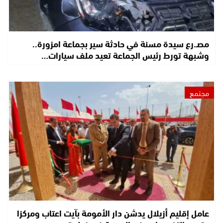
مصـ.رع سيدة مسنة في حادثة سير بجماعة امزورة..
وشبهة تورط رئيس الجماعة تعيد ملف سيارات…
مجتمع
عامل إقليم أزيلال يدشن دار الأمومة بآيت اعتاب ومركزا