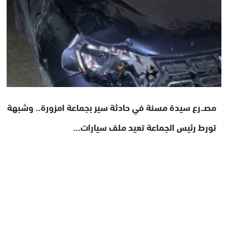
مصـ.رع سيدة مسنة في حادثة سير بجماعة امزورة.. وشبهة
تورط رئيس الجماعة تعيد ملف سيارات…