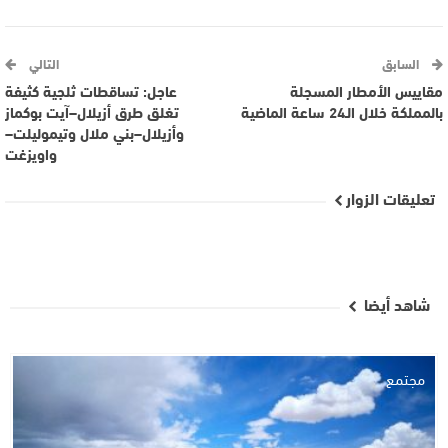
السابق
التالي
مقاييس الأمطار المسجلة
عاجل: تساقطات ثلجية كثيفة
بالمملكة خلال الـ24 ساعة الماضية
تغلق طرق أزيلال–آيت بوكماز
وأزيلال–بني ملال وتيموليلت–
واويزغت
تعليقات الزوار
شاهد أيضا
مجتمع