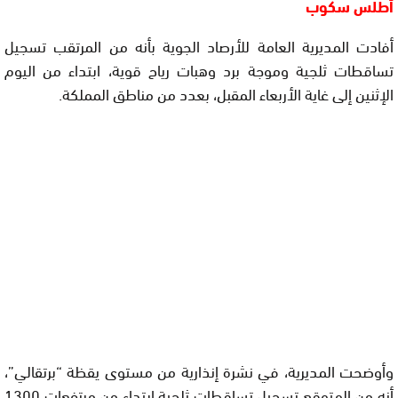
أطلس سكوب
أفادت المديرية العامة للأرصاد الجوية بأنه من المرتقب تسجيل
تساقطات ثلجية وموجة برد وهبات رياح قوية، ابتداء من اليوم
الإثنين إلى غاية الأربعاء المقبل، بعدد من مناطق المملكة.
وأوضحت المديرية، في نشرة إنذارية من مستوى يقظة “برتقالي”،
أنه من المتوقع تسجيل تساقطات ثلجية ابتداء من مرتفعات 1300