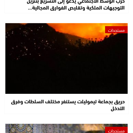
حزب الوسط الاجتماعي يدعو إلى التسريع بتنزيل
التوجيهات الملكية وتقليص الفوارق المجالية…
مستجدات
حريق بجماعة تيموليلت يستنفر مختلف السلطات وفرق
التدخل
مستجدات