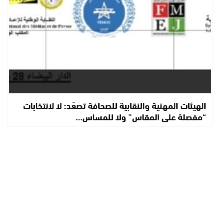
الهيئات المهنية والنقابية للصحافة تصعّد: لا لانتخابات
“مفصلة على المقاس” ولا للمساس…