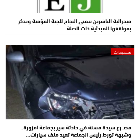
فيدرالية الناشرين تتمنى النجاح للجنة المؤقتة وتذكر
بمواقفها المبدئية ذات الصلة
مستجدات
مصـ.رع سيدة مسنة في حادثة سير بجماعة امزورة..
وشبهة تورط رئيس الجماعة تعيد ملف سيارات…