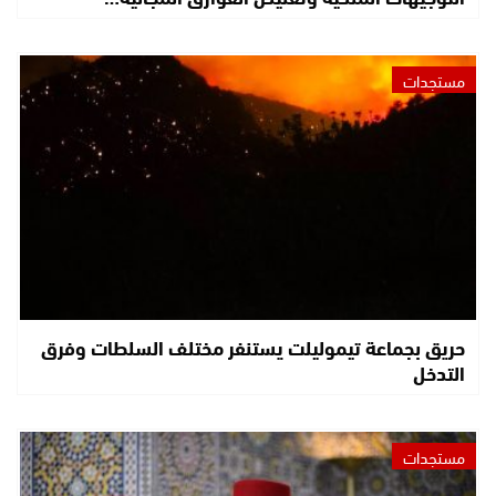
مستجدات
حريق بجماعة تيموليلت يستنفر مختلف السلطات وفرق
التدخل
مستجدات