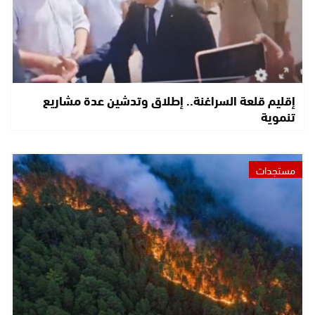
إقليم قلعة السراغنة.. إطلاق وتدشين عدة مشاريع
تنموية
مستجدات