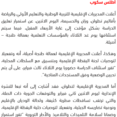
أطلس سكوب
أعلنت المديريات الإقليمية للتربية الوطنية والتعليم الأولي والرياضة
بأقاليم تطوان، وزان والحسيمة، اليوم الاثنين، عن استمرار تعليق
الدراسة بشكل مؤقت إلى غاية الأربعاء المقبل، فيما سيتم
استئنافها يوم غد الثلاثاء بالمؤسسات التعلمية بعمالة طنجة –
أصيلة.
وهكذا، أعلنت المديرية الإقليمية لعمالة طنجة أصيلة، أنه وتفعيلا
لتوصيات لجنة اليقظة الإقليمية وبتنسيق مع السلطات المحلية،
“تقرر استئناف الدراسة حضوريا يوم الثلاثاء ثالث فبراير، على أن يتم
تحيين الوضعية وفق المستجدات المناخية”.
أما المديرية الإقليمية لتطوان، فقد أشارت إلى أنه تبعا للنشرة
الإنذارية ليوم الاثنين ثاني فبراير والتوقعات الجوية ذات الصلة،
والتي ترتقب تساقطات مطرية كثيفة، ولحالة الوديان بالإقليم
ونوعية تضاريسه الجبلية، وتفعيلا لتوصيات خلية اليقظة الإقليمية،
وضمانا لسلامة التلميذات والتلاميذ والأطر التربوية “تقرر استمرار