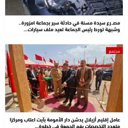
مصـ.رع سيدة مسنة في حادثة سير بجماعة امزورة..
وشبهة تورط رئيس الجماعة تعيد ملف سيارات…
مجتمع
عامل إقليم أزيلال يدشن دار الأمومة بآيت اعتاب ومركزا
متعدد التخصصات بفم الجمعة في خطوة…