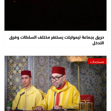
حريق بجماعة تيموليلت يستنفر مختلف السلطات وفرق
التدخل
مستجدات