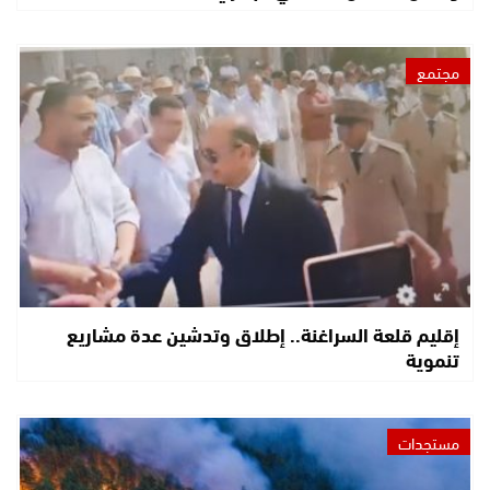
مجتمع
إقليم قلعة السراغنة.. إطلاق وتدشين عدة مشاريع
تنموية
مستجدات