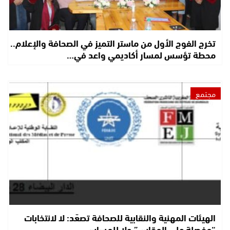
تخرج الفوج الأول من ماستر التميز في الصحافة والإعلام..
محطة تؤسس لمسار أكاديمي واعد في…
مجتمع
الهيئات المهنية والنقابية للصحافة تصعّد: لا لانتخابات
“مفصلة على المقاس” ولا للمساس…