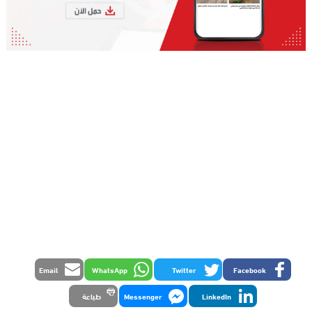
Email
WhatsApp
Twitter
Facebook
LinkedIn
Messenger
طباعة