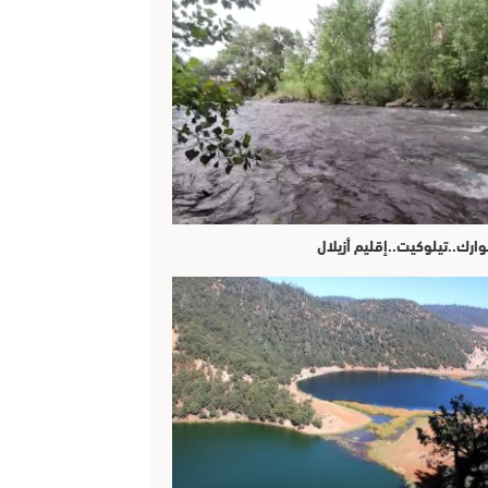
وارك..تيلوكيت..إقليم أزيلال