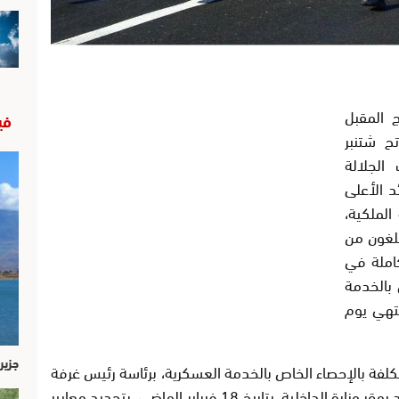
ج المقبل
في
ح شتنبر
 الجلالة
د الأعلى
الملكية،
بلغون من
على الأقل و25 سنة كاملة في
تعلق بالخدمة
وم 2 مارس 2026 وستنتهي يوم
جزير
 المكلفة بالإحصاء الخاص بالخدمة العسكرية، برئاسة رئيس غرفة
بمحكمة النقض، قامت خلال اجتماعها المنعقد بمقر وزارة الداخلية، بتاريخ 18 فبراير الماضي، بتحديد معايير