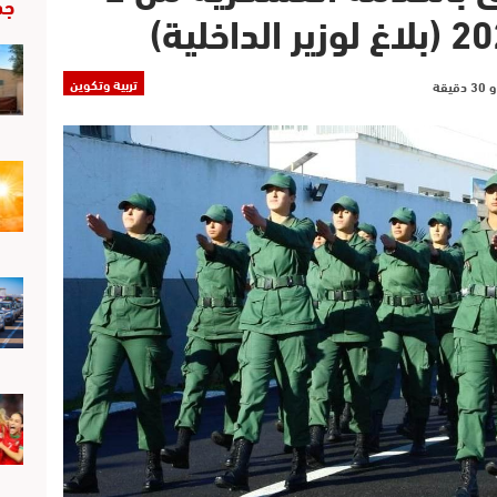
جد
تربية وتكوين