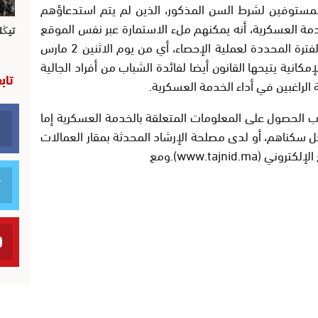
ا، المستوفين لشرط السن المذكور، الذين لم يتم استدعاؤهم
خدمة العسكرية، أنه يمكنهم ملء الاستمارة عبر نفس الموقع
تيڭل
الإلكتروني (www.tajnid.ma)، وذلك طيلة الفترة المحددة لعملية الإحصاء، أي من يوم الاثنين 2 مارس
يوم 30 أبريل 2026. ونفس الإمكانية يتيحها القانون أيضا لفائدة الشباب من أفراد الجالية
تاب
 الراغبين في أداء الخدمة العسكرية.
شباب الحصول على المعلومات المتعلقة بالخدمة العسكرية إما
حل سكناهم، أو لدى مصلحة الإرشاد المحدثة بمقار العمالات
www.tajnid.).ومع