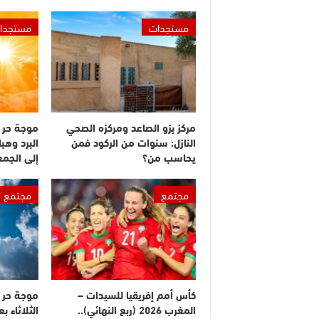
مستجدات
مستجدا
مركز بزو الصاعد ومركزه الصحي
موجة حر 
النازل: سنوات من الركود فمن
البرد وهبا
يحاسب من؟
إلى الجم
مجتمع
مجتمع
كأس أمم إفريقيا للسيدات –
موجة حر م
المغرب 2026 (ربع النهائي)..
الثلاثاء 