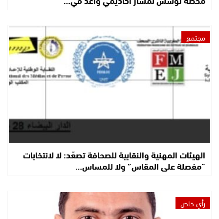
مجتمع
الهيئات المهنية والنقابية للصحافة تصعّد: لا لانتخابات
“مفصلة على المقاس” ولا للمساس…
رأي خاص