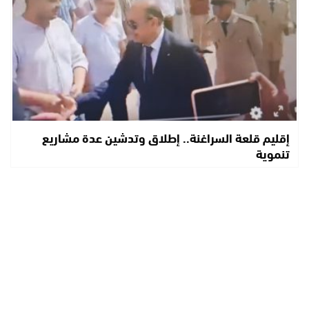
إقليم قلعة السراغنة.. إطلاق وتدشين عدة مشاريع
تنموية