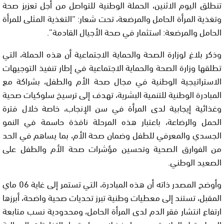
تنطلق اليوم الاثنين، الحملة الوطنية للتواصل من أجل تعزيز صحة
وتغذية المرأة الحامل والمرضعة، تحت شعار: “التغذية المثلى للمرأة
الحامل والمرضعة: استثمار في صحة الأجيال القادمة”.
وذكر بلاغ لوزارة الصحة والحماية الاجتماعية أن هذه الحملة، التي
تطلقها وزارة الصحة والحماية الاجتماعية في إطار تنفيذ التوجيهات
الاستراتيجية الوطنية في مجال صحة الأم والطفل، بشراكة مع
المبادرة الوطنية للتنمية البشرية، تهدف إلى ترسيخ سلوكيات صحية
وغذائية إيجابية لدى المرأة في سن الإنجاب، خاصة خلال فترة
الحمل والرضاعة، باعتبار هذه المرحلة نافذة حاسمة في النمو
الجسدي والمعرفي للطفل وضمان صحة الأم، بما يساهم في الحد
من الفوارق الصحية وتحسين مؤشرات صحة الأم والطفل على
الصعيد الوطني.
وأوضح المصدر ذاته أن هذه المبادرة، التي تستمر إلى غاية 06 ماي
المقبل، تستند إلى معطيات وطنية تبرز تحديات صحية واضحة، أبرزها
ارتفاع انتشار فقر الدم لدى المرأة الحامل، ومحدودية نسب متابعة
الحمل قبل الولادة وبعدها، فضلا عن استمرار التفاوتات المجالية