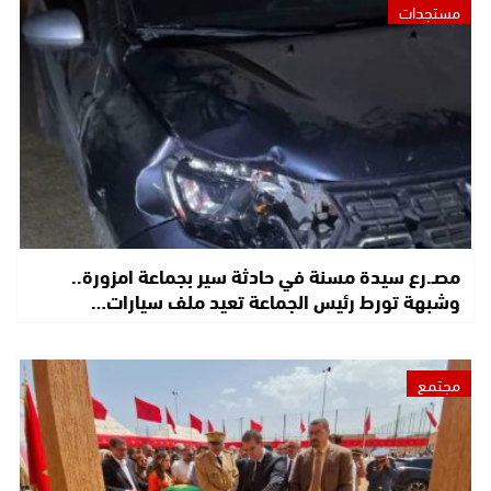
مستجدات
مصـ.رع سيدة مسنة في حادثة سير بجماعة امزورة..
وشبهة تورط رئيس الجماعة تعيد ملف سيارات…
مجتمع