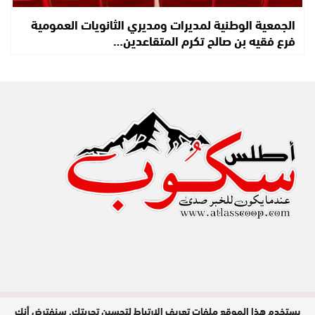
الجمعية الوطنية لمديرات ومديري الثانويات العمومية
فرع فقيه بن صالح تكرم المتقاعدين…
يستخدم هذا الموقع ملفات تعريف الارتباط لتحسين تجربتك. سنفترض أنك
مدير النشر : عبد الله عزي / جميع الحقوق