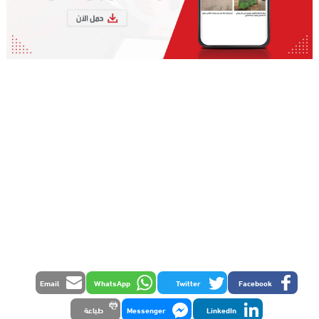
Email
WhatsApp
Twitter
Facebook
LinkedIn
Messenger
طباعة