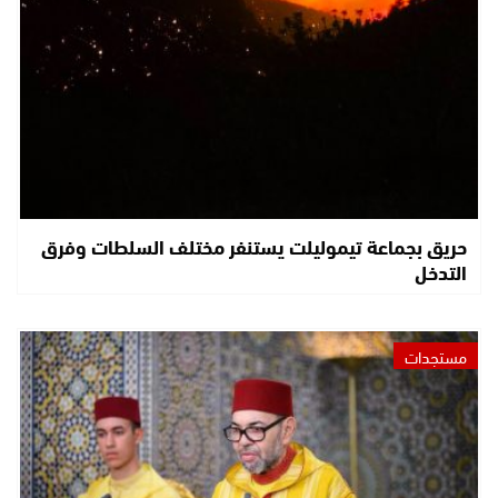
حريق بجماعة تيموليلت يستنفر مختلف السلطات وفرق
التدخل
مستجدات