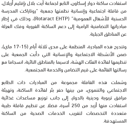
استفادت ساكنة دوار إسكاون، التابع لجماعة آيت بلال بإقليم أزيلال،
من قافلة اجتماعية وإنسانية نظمتها جمعية “روتاراكت المدرسة
الحسنية للأشغال العمومية” (Rotaract EHTP)، وذلك في إطار
مبادراتها التضامنية الرامية إلى دعم الساكنة القروية وفك العزلة
عن المناطق الجبلية.
وتندرج هذه المبادرة، المنظمة على مدى ثلاثة أيام (15-17 ماي)،
ضمن الأنشطة الاجتماعية والإنسانية التي دأبت الجمعية على
تنظيمها لفائدة الفئات الهشة، لاسيما بالمناطق النائية، انسجاما مع
رسالتها القائمة على قيم التضامن والخدمة المجتمعية.
وشملت هذه القافلة مجموعة من المبادرات ذات الطابع
الاجتماعي والتنموي، من بينها حفر بئر لفائدة الساكنة، وتهيئة
مرافق تربوية ودينية بالدوار، إلى جانب توزيع مساعدات غذائية
استفادت منها أزيد من 250 أسرة، فضلا عن تنظيم قافلة طبية
متعددة التخصصات لتقريب الخدمات الصحية من الساكنة
المستهدفة.