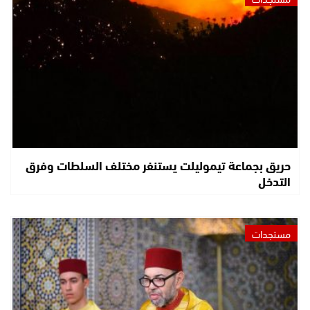
حريق بجماعة تيموليلت يستنفر مختلف السلطات وفرق
التدخل
مستجدات