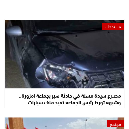
مستجدات
مصـ.رع سيدة مسنة في حادثة سير بجماعة امزورة..
وشبهة تورط رئيس الجماعة تعيد ملف سيارات…
مجتمع