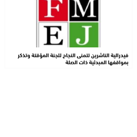
فيدرالية الناشرين تتمنى النجاح للجنة المؤقتة وتذكر
بمواقفها المبدئية ذات الصلة