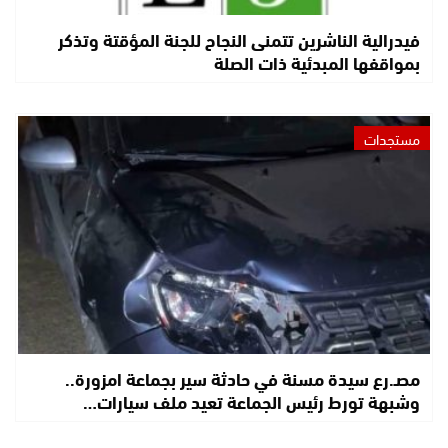
فيدرالية الناشرين تتمنى النجاح للجنة المؤقتة وتذكر
بمواقفها المبدئية ذات الصلة
مستجدات
مصـ.رع سيدة مسنة في حادثة سير بجماعة امزورة..
وشبهة تورط رئيس الجماعة تعيد ملف سيارات…