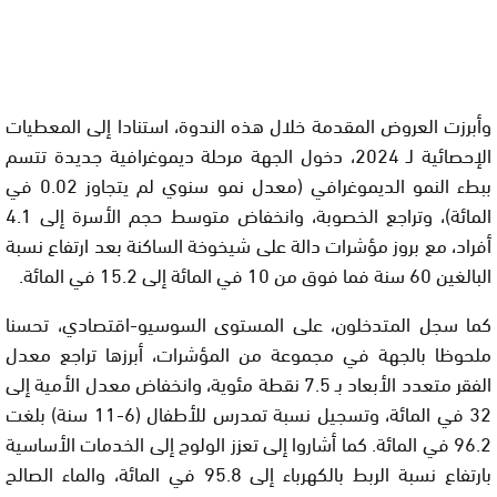
وأبرزت العروض المقدمة خلال هذه الندوة، استنادا إلى المعطيات
الإحصائية لـ 2024، دخول الجهة مرحلة ديموغرافية جديدة تتسم
ببطء النمو الديموغرافي (معدل نمو سنوي لم يتجاوز 0.02 في
المائة)، وتراجع الخصوبة، وانخفاض متوسط حجم الأسرة إلى 4.1
أفراد، مع بروز مؤشرات دالة على شيخوخة الساكنة بعد ارتفاع نسبة
البالغين 60 سنة فما فوق من 10 في المائة إلى 15.2 في المائة.
كما سجل المتدخلون، على المستوى السوسيو-اقتصادي، تحسنا
ملحوظا بالجهة في مجموعة من المؤشرات، أبرزها تراجع معدل
الفقر متعدد الأبعاد بـ 7.5 نقطة مئوية، وانخفاض معدل الأمية إلى
32 في المائة، وتسجيل نسبة تمدرس للأطفال (6-11 سنة) بلغت
96.2 في المائة. كما أشاروا إلى تعزز الولوج إلى الخدمات الأساسية
بارتفاع نسبة الربط بالكهرباء إلى 95.8 في المائة، والماء الصالح