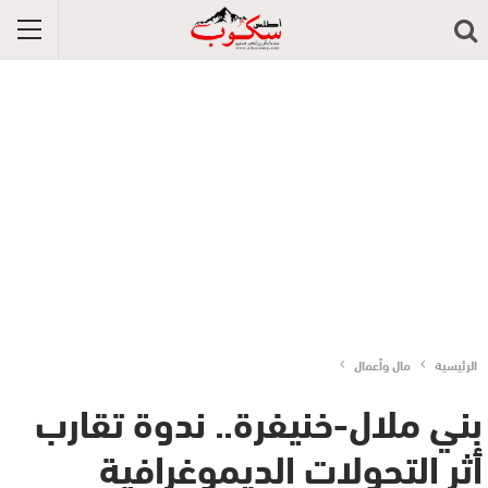
الرئيسية
مال وأعمال
بني ملال-خنيفرة.. ندوة تقارب
أثر التحولات الديموغرافية