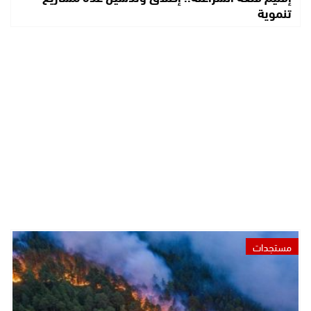
تنموية
مستجدات