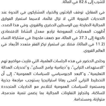
للشرب إلى 82.6 في المائة.
في المقابل، توقف الباحثون والخبراء المشاركون في الندوة عند
التحديات البنيوية التي لا تزال قائمة، لاسيما استمرار الفوارق
المجالية الصارخة بين الوسطين الحضري والقروي. وفي هذا الصدد،
أظهرت المعطيات المعروضة تراجع معدل النشاط الاقتصادي
بالجهة إلى 37.3 في المائة، مع ضعف ملحوظ في مشاركة النساء
(11.2 في المائة)، فضلا عن استمرار تركز الفقر متعدد الأبعاد في
العالم القروي.
وخلص الحضور في هذه الجلسات العلمية، التي قاربت مواضيع تهم
“الاستهداف الترابي”، و”دينامية برامج السكن”، و”تحديات العدالة
التعليمية”، و”البعد الجيوسياسي للسياسات العمومية”، إلى أن
التخطيط الترابي أضحى رهانا استراتيجيا يستوجب مراجعة جذرية
ومستمرة للسياسات العمومية لتتلاءم مع الحاجيات المتجددة
للساكنة، ولتجاوز التفاوتات المجالية بما يضمن تنمية مندمجة،
متوازنة، ومستدامة.