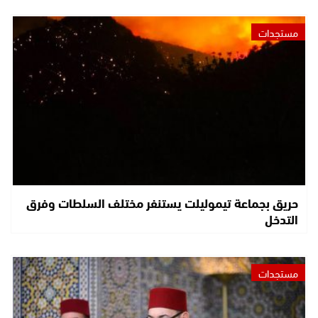
مستجدات
حريق بجماعة تيموليلت يستنفر مختلف السلطات وفرق
التدخل
مستجدات