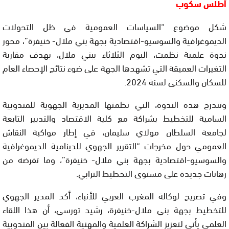
أطلس سكوب
شكل موضوع “السياسات العمومية في ظل التحولات
الديموغرافية والسوسيو-اقتصادية بجهة بني ملال- خنيفرة”، محور
ندوة علمية نظمت، اليوم الثلاثاء ببني ملال، بهدف مقاربة
التغيرات العميقة التي تشهدها الجهة على ضوء نتائج الإحصاء العام
للسكان والسكنى لسنة 2024.
وتندرج هذه الندوة، التي نظمتها المديرية الجهوية للمندوبية
السامية للتخطيط بشراكة مع كلية الاقتصاد والتدبير التابعة
لجامعة السلطان مولاي سليمان، في إطار مواكبة النقاش
العمومي حول مخرجات “التقرير الجهوي للدينامية الديموغرافية
والسوسيو-اقتصادية بجهة بني ملال- خنيفرة”، وما تفرضه من
رهانات جديدة على مستوى التخطيط الترابي.
وفي تصريح لوكالة المغرب العربي للأنباء، أكد المدير الجهوي
للتخطيط بجهة بني ملال-خنيفرة، رشيد تورسي، أن هذا اللقاء
العلمي يأتي لتعزيز الشراكة العلمية والمهنية الفعالة بين المندوبية