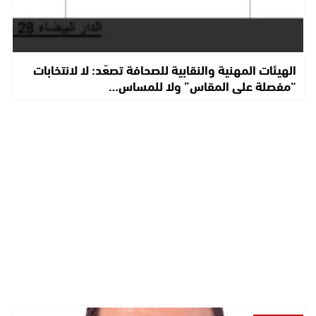
الهيئات المهنية والنقابية للصحافة تصعّد: لا لانتخابات
“مفصلة على المقاس” ولا للمساس…