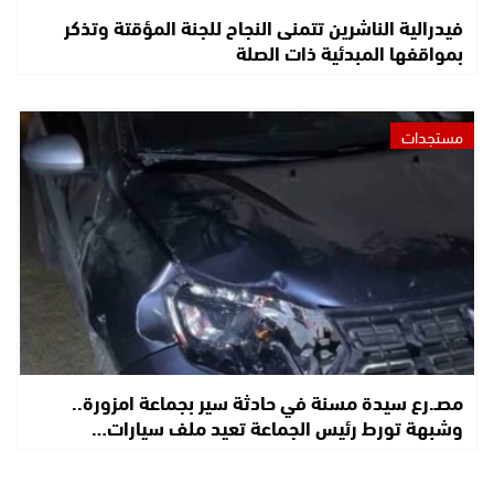
فيدرالية الناشرين تتمنى النجاح للجنة المؤقتة وتذكر
بمواقفها المبدئية ذات الصلة
مستجدات
مصـ.رع سيدة مسنة في حادثة سير بجماعة امزورة..
وشبهة تورط رئيس الجماعة تعيد ملف سيارات…