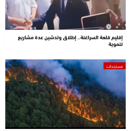
إقليم قلعة السراغنة.. إطلاق وتدشين عدة مشاريع
تنموية
مستجدات