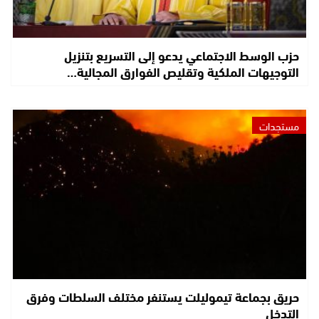
حزب الوسط الاجتماعي يدعو إلى التسريع بتنزيل
التوجيهات الملكية وتقليص الفوارق المجالية…
مستجدات
حريق بجماعة تيموليلت يستنفر مختلف السلطات وفرق
التدخل