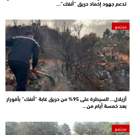
تدعم جهود إخماد حريق “أنفك”…
مجتمع
أزيلال… السيطرة على 95% من حريق غابة “أنفك” بأفورار
بعد خمسة أيام من…
مجتمع