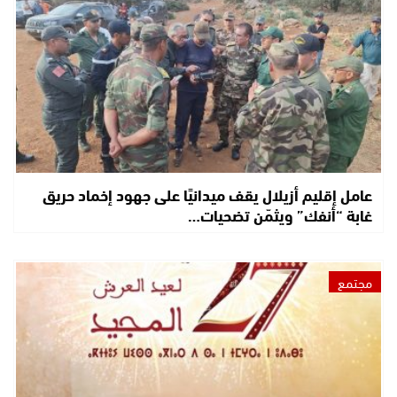
عامل إقليم أزيلال يقف ميدانيًا على جهود إخماد حريق
غابة “أنفك” ويثمّن تضحيات…
مجتمع