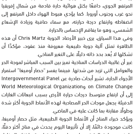
المرتفع الجوي، دافعًا بكتل هوائية حارة قادمة من شمال إفريقيا
نحو غرب وجنوب أوروبا. كما يؤدي هبوط الهواء داخل المرتفع إلى
انضغاطه وارتفاع درجة حرارته، مع سماء صافية وزيادة الإشعاع
الشمسي، وهو ما يفاقم الإحساس بالحرارة.
وفي هذا السياق، يرى خبير الأرصاد الجوية Chris Martz أن هذه
الظاهرة تمثل آلية جوية طبيعية معروفة منذ عقود، مؤكدًا أن
تشكلها لا يُعد بحد ذاته دليلًا على التغير المناخي.
غير أن غالبية الدراسات المناخية تميز بين السبب المباشر لموجة الحر
والعوامل التي تزيد من شدتها. فبينما يفسر “حصار أوميغا” استمرار
الأجواء الحارة، تشير أبحاث صادرة عن Intergovernmental Panel
on Climate Change وWorld Meteorological Organization
إلى أن ارتفاع متوسط درجات حرارة الأرض بسبب انبعاثات الغازات
الدفيئة يجعل موجات الحر المصاحبة لهذه الأنماط الجوية أكثر شدة
وطولًا مقارنة بما كانت عليه في الماضي.
ويؤكد خبراء المناخ أن الأنماط الجوية الطبيعية، مثل حصار أوميغا،
كانت موجودة دائمًا، إلا أن تأثيرها اليوم يحدث في مناخ أكثر دفئًا،