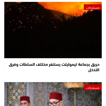
مستجدات
حريق بجماعة تيموليلت يستنفر مختلف السلطات وفرق
التدخل
مستجدات