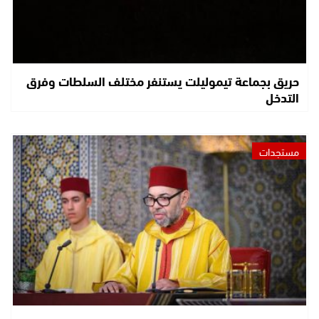
حريق بجماعة تيموليلت يستنفر مختلف السلطات وفرق
التدخل
مستجدات