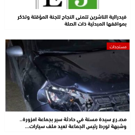
فيدرالية الناشرين تتمنى النجاح للجنة المؤقتة وتذكر
بمواقفها المبدئية ذات الصلة
مستجدات
مصـ.رع سيدة مسنة في حادثة سير بجماعة امزورة..
وشبهة تورط رئيس الجماعة تعيد ملف سيارات…