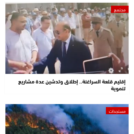
مجتمع
إقليم قلعة السراغنة.. إطلاق وتدشين عدة مشاريع
تنموية
مستجدات