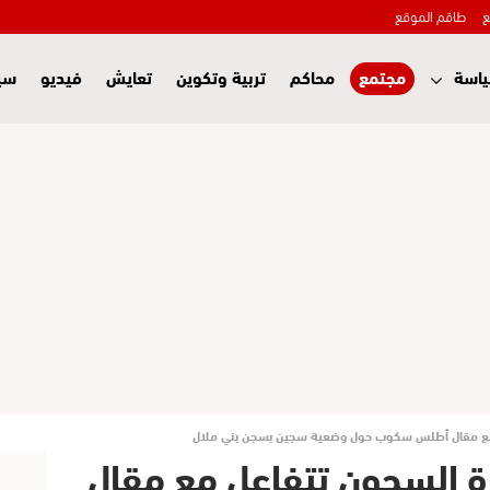
ع
طاقم الموقع
اسة
مجتمع
محاكم
تربية وتكوين
تعايش
فيديو
سي
عل مع مقال أطلس سكوب حول وضعية سجين بسجن بني ملال
رة السجون تتفاعل مع مقال