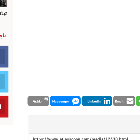
تيڭل
تاب
Email
LinkedIn
Messenger
طباعة