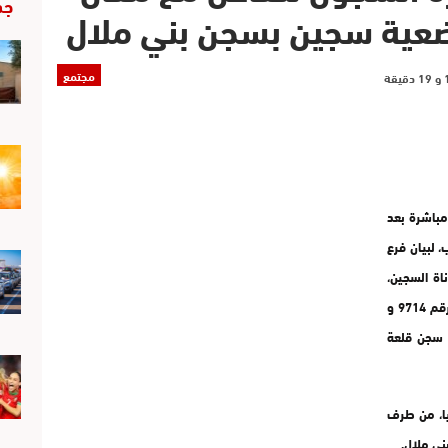
جد
ية سجين بسجن بني ملال
مجتمع
باشرة بعد
لبيان فرع
اة السجين،
ياسين المرابطي المعتقل بالسجن المحلي ببني ملال تحت رقم 9714 و
ه إلى سجن قلعة
بيا، من طرف
ني ملال.