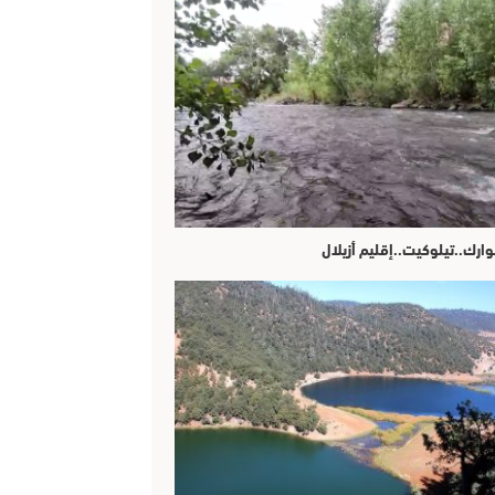
وارك..تيلوكيت..إقليم أزيلال