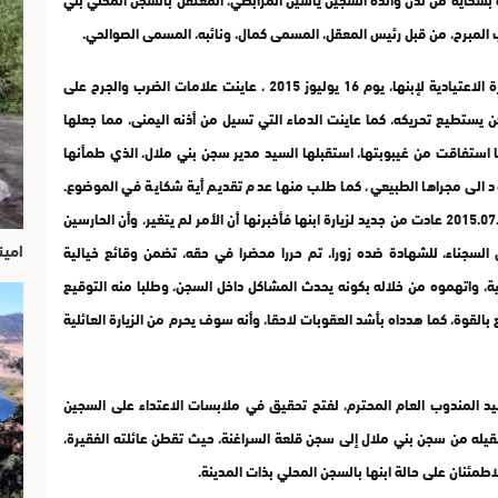
وقد سردت المشتكية في معرض تظلمها بأنها خلال الزيارة الاعتيادية لإبنها، يوم 16 يوليوز 2015 ، عاينت علامات الضرب والجرح على
 يستطيع تحريكه، كما عاينت الدماء التي تسيل من أذنه اليمنى، مما جعلها
ا استفاقت من غيبوبتها، استقبلها السيد مدير سجن بني ملال، الذي طمأنها
د الى مجراها الطبيعي، كما طلب منها عدم تقديم أية شكاية في الموضوع.
وبالفعل عادت إلى حال سبيلها، حسب تصريحها، وبتاريخ 2015.07.23 عادت من جديد لزيارة ابنها فأخبرنها أن الأمر لم يتغير، وأن الحارسين
امين
ض السجناء، للشهادة ضده زورا، تم حررا محضرا في حقه، تضمن وقائع خيالية
، واتهموه من خلاله بكونه يحدث المشاكل داخل السجن، وطلبا منه التوقيع
بالقوة، كما هدداه بأشد العقوبات لاحقا، وأنه سوف يحرم من الزيارة العائلية
سيد المندوب العام المحترم، لفتح تحقيق في ملابسات الاعتداء على السجين
قيله من سجن بني ملال إلى سجن قلعة السراغنة، حيث تقطن عائلته الفقيرة،
لاطمئنان على حالة ابنها بالسجن المحلي بذات المدينة.