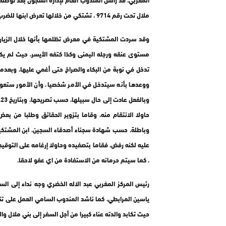
ملال تحت رقم 9714 ، تشتكي من خلالها تعرض ابنها للضرب المبرح، من قبل رئيس المعقل، المسمى كمال، ونائبه، المسمى الصوالحي.
مستوى عنقه ورجله اليمنى وكذا كتفه الأيسر، حيث لم يكن
تدخل في نوبة من البكاء والصراخ حتى أغمي عليها، وبعدم
ووعدها بأنه سيتدخل في الأمر شخصيا، وأن الأمور ستعو
حاولا الانتقام منه، وقاما بتزوير الحقائق وطلبا من بع
وباطلة، حسب شهادة سجناء أصدقاء السجين، ابن المشتكية
عليه لكنه رفض، فقاما بتصفيده وحاولا إرغامه على التوقيع 
، كما سيتم حرمانه من الاستفادة من اي عفو لاحقا.
رئيس المركز المغربي عبد الاله الخضري وجه نداء إلى ال
ياسين المرابطي، كما ناشد المندوب السامي العمل على تن
حيث تكابد والدته عناء كبيرا من أجل السفر إلى بني ملال وا