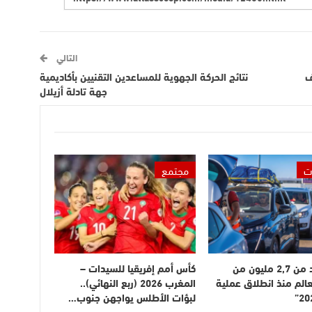
التالي
ف
نتائج الحركة الجهوية للمساعدين التقنيين بأكاديمية
جهة تادلة أزيلال
ت
مجتمع
دخول أزيد من 2,7 مليون من
كأس أمم إفريقيا للسيدات –
عالم منذ انطلاق عملية
المغرب 2026 (ربع النهائي)..
لبؤات الأطلس يواجهن جنوب…