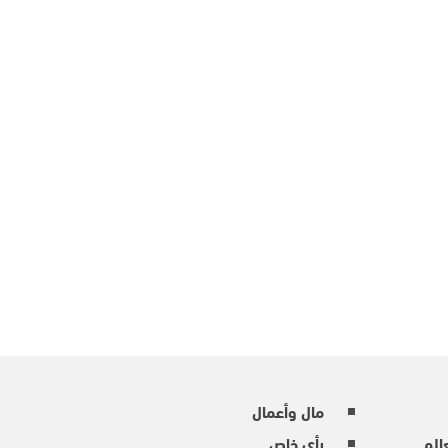
مال وأعمال
عالم
رأي خاص