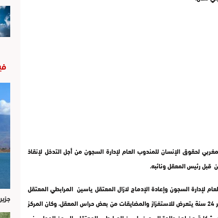
في
ربي لحقوق الإنسان للمندوب العام لإدارة السجون من أجل التدخل لإنقاذ
 قبل رئيس المعقل ونائبه.
لعام لإدارة السجون وإعادة الإدماج لازال المعتقل ياسين المرابطي المعتقل
جزير
بالسجن المحلي ببني ملال تحت عدد 9714 والبالغ من العمر 24 سنة يتعرض للاستفزاز والمضايقات من بعض حراس المعقل، وكان المركز
 بشكاية من لدن والدة السجين ياسين المرابطي، المعتقل بالسجن المحلي بني