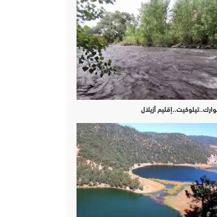
وارك..تيلوكيت..إقليم أزيلال