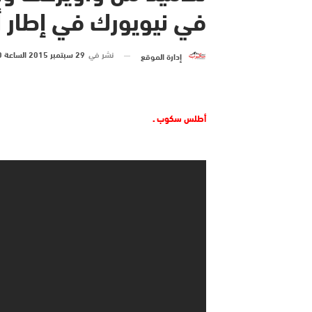
في نيويورك ‎في إطار أيام تبادل الثقافات ـ فيديو
نشر في
29 سبتمبر 2015 الساعة 10 و 04 دقيقة
إدارة الموقع
أطلس سكوب ـ