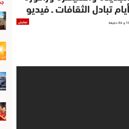
جد
تعايش