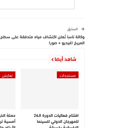
السابق
وكالة ناسا تُعلن اكتشاف مياه متدفقة على سطح
المريخ (فيديو + صور)
شاهد أيضا
مستجدات
تعايش
افتتاح فعاليات الدورة الـ26
حملة الخي
للمهرجان الدولي للسينما
أمسية ترف
الإفريقية بخريبكة
الأيتام و