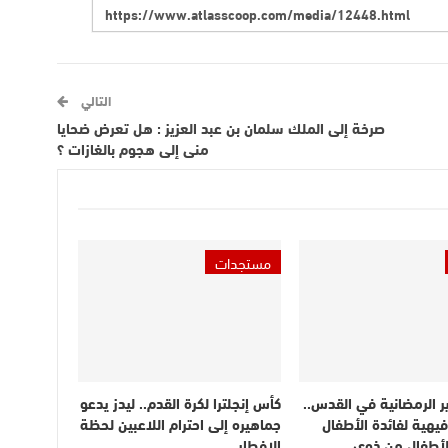
التالي
صرخة إلى الملك سلمان بن عبد العزيز : هل تعرض ضحايا
منى إلى هجوم بالغازات ؟
مستجدات
ر الرمضانية في القدس..
كأس إنجلترا لكرة القدم.. ليدز يدعو
يهية لفائدة الأطفال
جماهيره إلى احترام اللاعبين لحظة
الأطفال من ذوي…
الإفطار