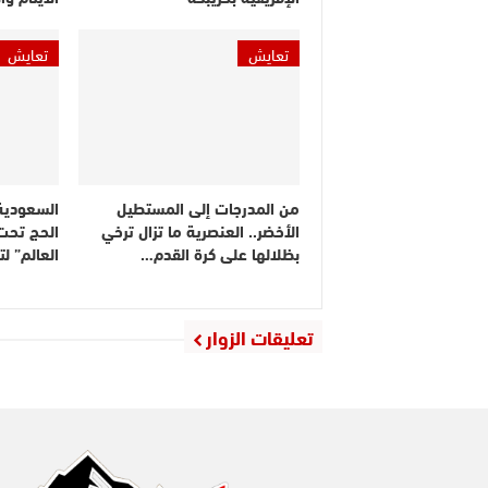
تعايش
تعايش
من المدرجات إلى المستطيل
السعودية
الأخضر.. العنصرية ما تزال ترخي
الحج تحت
بظلالها على كرة القدم…
العالم” ل
تعليقات الزوار