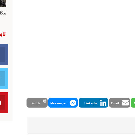
تيڭل
تاب
Email
LinkedIn
Messenger
طباعة