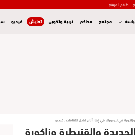
ع
طاقم الموقع
اسة
مجتمع
محاكم
تربية وتكوين
تعايش
فيديو
سي
طار أيام تبادل الثقافات ـ فيديو
لجديدة والقنيطرة وزاكورة