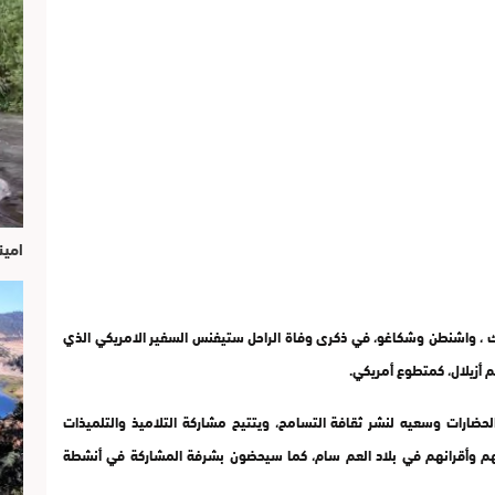
امين
رة نيويورك ، واشنطن وشكاغو، في ذكرى وفاة الراحل ستيفنس السفير الامريكي الذي
م أزيلال، كمتطوع أمريكي.
ضارات وسعيه لنشر ثقافة التسامح، ويتتيح مشاركة التلاميذ والتلميذات
ائهم وأقرانهم في بلاد العم سام، كما سيحضون بشرفة المشاركة في أنشطة