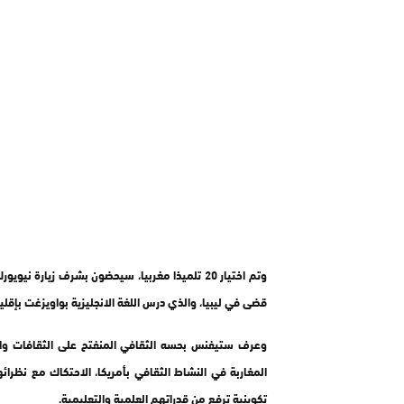
وتم اختيار 20 تلميذا مغربيا، سيحضون بشرف زيا
قضى في ليبيا، والذي درس اللغة الانجليزية بواويزغت بإقلي
وعرف ستيفنس بحسه الثقافي المنفتح على الثقافات والح
المغاربة في النشاط الثقافي بأمريكا، الاحتكاك مع نظر
تكوينية ترفع من قدراتهم العلمية والتعليمية.