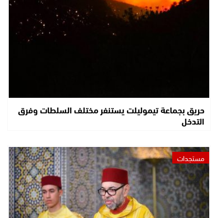
حريق بجماعة تيموليلت يستنفر مختلف السلطات وفرق
التدخل
مستجدات