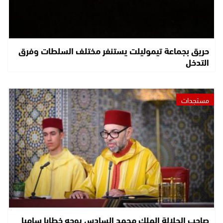
حريق بجماعة تيموليلت يستنفر مختلف السلطات وفرق
التدخل
مستجدات
صاحب الجلالة الملك محمد السادس يوجه خطابا ساميا