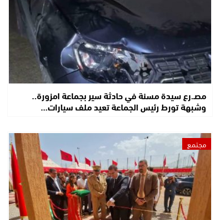
مصـ.رع سيدة مسنة في حادثة سير بجماعة امزورة..
وشبهة تورط رئيس الجماعة تعيد ملف سيارات…
مجتمع