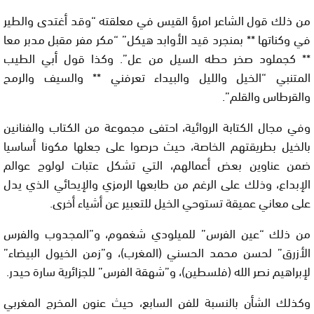
من ذلك قول الشاعر امرؤ القيس في معلقته “وقد أغتدى والطير
في وكناتها ** بمنجرد قيد الأوابد هيكل” “مكر مفر مقبل مدبر معا
** كجملود صخر حطه السيل من عل”. وكذا قول أبي الطيب
المتنبي “الخيل والليل والبيداء تعرفني ** والسيف والرمح
والقرطاس والقلم”.
وفي مجال الكتابة الروائية، احتفى مجموعة من الكتاب والفنانين
بالخيل بطريقتهم الخاصة، حيث حرصوا على جعلها مكونا أساسيا
ضمن عناوين بعض أعمالهم، التي تشكل عتبات لولوج عوالم
الإبداع، وذلك على الرغم من طابعها الرمزي والإيحائي الذي يدل
على معاني عميقة تستوحي الخيل للتعبير عن أشياء أخرى.
من ذلك “عين الفرس” للميلودي شغموم، و”المجدوب والفرس
الأزرق” لحسن محمد الحسني (المغرب)، و”زمن الخيول البيضاء”
لإبراهيم نصر الله (فلسطين)، و”شهقة الفرس” للجزائرية سارة حيدر.
وكذلك الشأن بالنسبة للفن السابع، حيث عنون المخرج المغربي