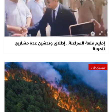
إقليم قلعة السراغنة.. إطلاق وتدشين عدة مشاريع
تنموية
مستجدات