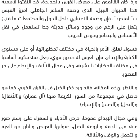
وإذا كان القائمون على معرض الفرس بالجديدة، قد التفتوا لأهمية
هذا الحيوان النبيل، الذي وصفه الشاعر الجاهلي امرؤ القيس
ب”المنجرد”، فإن وضعه الاعتباري داخل الدول والمجتمعات ما فتئ
يتعزز على الرغم من وجود وسائل حديثة جدا تستعمل في نقل
الأشخاص والبضائع وخوض الحروب.
فسواء تعلق الأمر بالحياة في مختلف تمظهراتها، أو على مستوى
الكتابة والإبداع، فإن الفرس له حضور قوي، جعل منه مكونا أساسيا
في مختلف الحضارات البشرية، وفي مجال التأليف والإبداع على مر
العصور.
وبالنظر لهذه المكانة، فقد ورد ذكر الخيل في القرآن الكريم، كما هو
حاصل في مجموعة من السور الكريمة منها (آل عمران) و(الأنفال)
و(النحل) و(الحشر) و(الإسراء).
وفي مجال الإبداع عموما، حرص الأدباء والشعراء على رسم صور
غاية في الدقة والروعة للخيل، عنوانها العريض والبارز هو العزة
والتحمل والوفاء والأناقة.