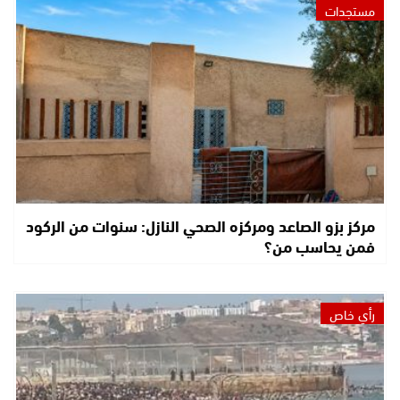
مستجدات
مركز بزو الصاعد ومركزه الصحي النازل: سنوات من الركود
فمن يحاسب من؟
رأي خاص