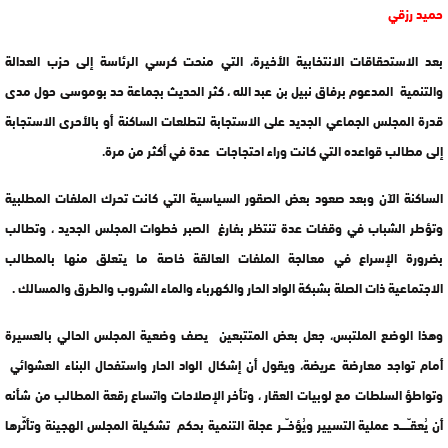
حميد رزقي
بعد الاستحقاقات الانتخابية الأخيرة، التي منحت كرسي الرئاسة إلى حزب العدالة
والتنمية المدعوم برفاق نبيل بن عبد الله ، كثر الحديث بجماعة حد بوموسى حول مدى
قدرة المجلس الجماعي الجديد على الاستجابة لتطلعات الساكنة أو بالأحرى الاستجابة
إلى مطالب قواعده التي كانت وراء احتجاجات عدة في أكثر من مرة.
الساكنة الآن وبعد صعود بعض الصقور السياسية التي كانت تحرك الملفات المطلبية
وتؤطر الشباب في وقفات عدة تنتظر بفارغ الصبر خطوات المجلس الجديد ، وتطالب
بضرورة الإسراع في معالجة الملفات العالقة خاصة ما يتعلق منها بالمطالب
الاجتماعية ذات الصلة بشبكة الواد الحار والكهرباء والماء الشروب والطرق والمسالك .
وهذا الوضع الملتبس، جعل بعض المتتبعين يصف وضعية المجلس الحالي بالعسيرة
أمام تواجد معارضة عريضة، ويقول أن إشكال الواد الحار واستفحال البناء العشوائي
وتواطؤ السلطات مع لوبيات العقار ، وتأخر الإصلاحات واتساع رقعة المطالب من شأنه
أن يُعقـّــــد عملية التسيير ويُؤخـّــر عجلة التنمية بحكم تشكيلة المجلس الهجينة وتأثّرها