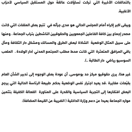
بالتحالفات الأخيرة التي تركت تساؤلات عالقة حول المستقبل السياسي لأحزاب
الأغلبية.
ويبقى اكبر إكراه أمام المجلس الحالي هو مدى جرأته في تتبع بعض الملفات التي كانت
مصدر إجماع بين كافة الفاعلين الجمعويين والحقوقيين الناشطين بتراب الجماعة ، ومنها
على سبيل المثال الوضعية الشاذة لبعض الطرق والمسالك ومشكل دار الثقافة ومآل
باقي المرافق المتعثرة التي كانت محط مطلب المجتمع المدني (دار الولادة ، الملعب
السوسيو رياضي دار الطالبة ..).
غير هذا، يرى حقوقيو مركز حد بوموسى، أن عودة بعض الوجوه إلى تدبير الشأن العام
بقبّعات مغايرة ،قد يعيد اجترار نفس الوضعية بحكم طبيعة الرئاسة الحالية التي يرجح
البعض افتقارها إلى التجربة السياسية والقدرة على المناورة الفعالة الكفيلة بتثمين
موارد الجماعة بعيدا عن دعم وزارة الداخلية ( الضريبة عن القيمة المضافة).