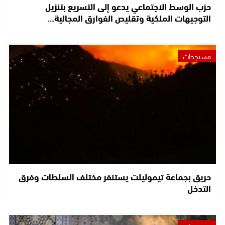
حزب الوسط الاجتماعي يدعو إلى التسريع بتنزيل
التوجيهات الملكية وتقليص الفوارق المجالية…
مستجدات
حريق بجماعة تيموليلت يستنفر مختلف السلطات وفرق
التدخل