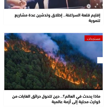
إقليم قلعة السراغنة.. إطلاق وتدشين عدة مشاريع
تنموية
مستجدات
ماذا يحدث في العالم؟.. حين تتحول حرائق الغابات من
كوارث محلية إلى أزمة عالمية