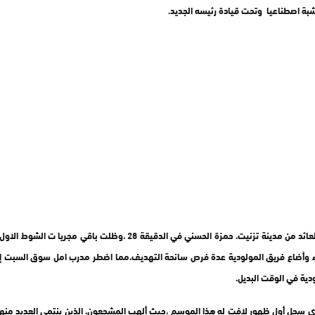
شبة اصطناعيا وتحت قيادة رئيسه الجديد.
واستهل الفريق النماوي حصة التهديف بضربة جزاء نفدها بنجاح اللاعب ،رق
لوراء وأضاع فريق المولودية عدة فرص سانحة التهديف،مما اضطر مدرب امل سوق السبت 
ية في الوقت البديل.
ي سجل أول ظهور لافت له هذا الموسم ،حيث ألهب المشجعون، الذين ينتمي العديد منهم إ