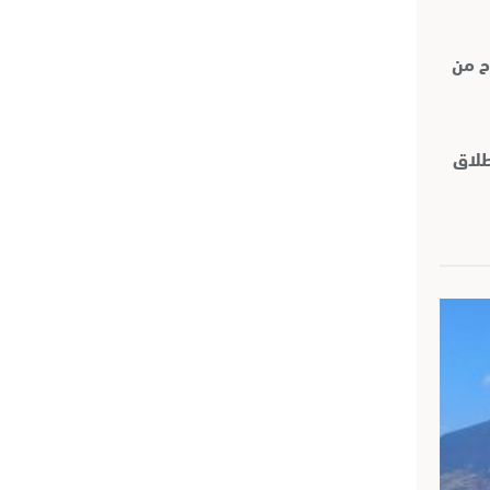
ح من
 انطلاق