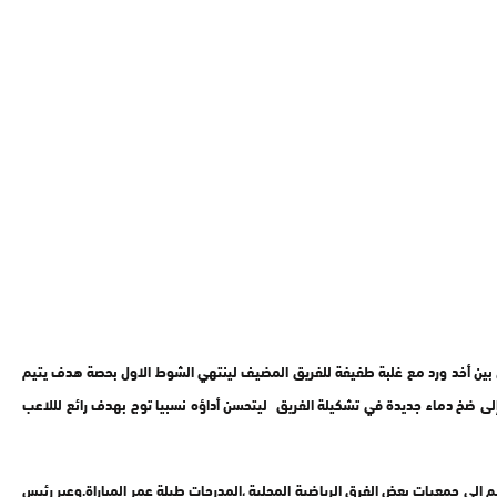
م 16و العائد من مدينة تزنيت، حمزة الحسني في الدقيقة 28 ،وظلت باقي مجريا ت الشوط الاول بين أخد ورد مع غلبة طفيفة للفريق المضيف لينتهي الشوط الاول بحصة هدف يتيم
إلى ضخ دماء جديدة في تشكيلة الفريق ليتحسن أداؤه نسبيا توج بهدف رائع لللاعب
لى جمعيات بعض الفرق الرياضية المحلية ،المدرجات طيلة عمر المباراة.وعبر رئيس