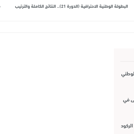
البطولة الوطنية الاحترافية (الدورة 21).. النتائج الكاملة والترتيب
مو
لوطني
ى في
الركود