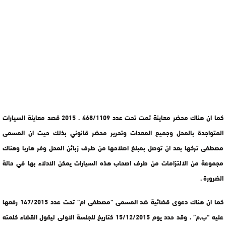
كما ان هناك محضر معاينة تمت تحت عدد 468/1109 . 2015 قصد معاينة السيارات
المتواجدة بالمحل وجميع المعدات وتحرير محضر قانوني بذلك حيث ان المسمى
مصطفى تركها بعد ان توصل بمبلغ اصلاحها من طرف زبائن المحل وفر هاربا وهناك
مجموعة من الالتزامات من طرف اصحاب هذه السيارات يمكن الادلاء بها في حالة
الضرورة .
كما ان هناك دعوى قضائية ضد المسمى “مصطفى ام” تحت عدد 147/2015 رفعها
عليه “ب,م” ، وقد حدد يوم 15/12/2015 كتاريخ للجلسة الاولى ليقول القضاء كلمته