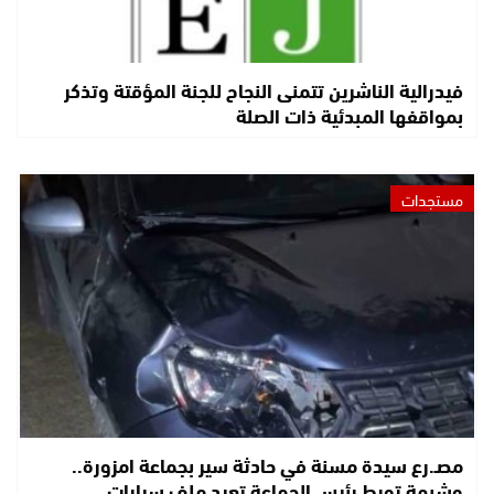
فيدرالية الناشرين تتمنى النجاح للجنة المؤقتة وتذكر
بمواقفها المبدئية ذات الصلة
مستجدات
مصـ.رع سيدة مسنة في حادثة سير بجماعة امزورة..
وشبهة تورط رئيس الجماعة تعيد ملف سيارات…