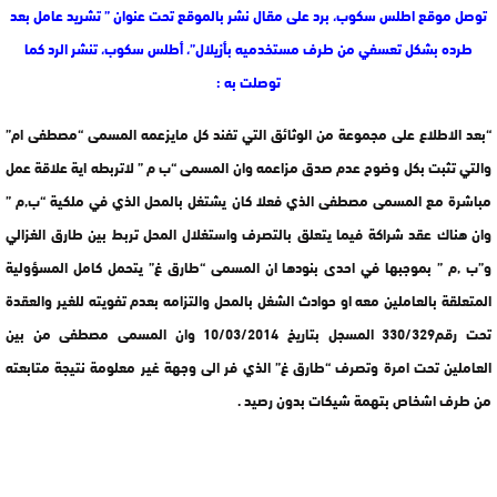
توصل موقع اطلس سكوب، برد على مقال نشر بالموقع تحت عنوان ” تشريد عامل بعد
طرده بشكل تعسفي من طرف مستخدميه بأزيلال”، أطلس سكوب، تنشر الرد كما
توصلت به :
“بعد الاطلاع على مجموعة من الوثائق التي تفند كل مايزعمه المسمى “مصطفى ام”
والتي تثبت بكل وضوح عدم صدق مزاعمه وان المسمى “ب م ” لاتربطه اية علاقة عمل
مباشرة مع المسمى مصطفى الذي فعلا كان يشتغل بالمحل الذي في ملكية “ب,م ”
وان هناك عقد شراكة فيما يتعلق بالتصرف واستغلال المحل تربط بين طارق الغزالي
و”ب ,م ” بموجبها في احدى بنودها ان المسمى “طارق غ” يتحمل كامل المسؤولية
المتعلقة بالعاملين معه او حوادث الشغل بالمحل والتزامه بعدم تفويته للغير والعقدة
تحت رقم330/329 المسجل بتاريخ 10/03/2014 وان المسمى مصطفى من بين
العاملين تحت امرة وتصرف “طارق غ” الذي فر الى وجهة غير معلومة نتيجة متابعته
من طرف اشخاص بتهمة شيكات بدون رصيد .