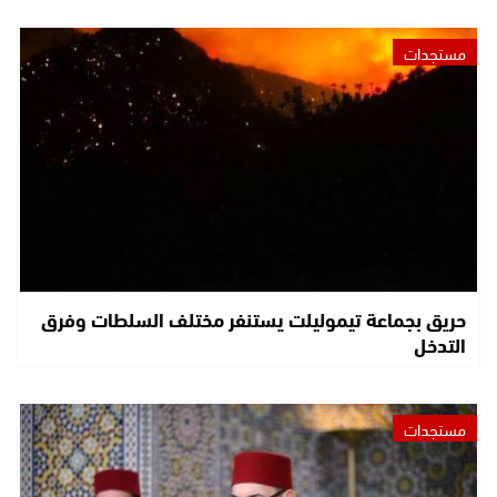
مستجدات
حريق بجماعة تيموليلت يستنفر مختلف السلطات وفرق
التدخل
مستجدات