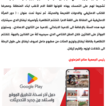
تشجيعا لهم على التمسك بهذه لكونها اللغة الام لأغلب ابناء المنطقة ،ومعرضا
للكتاب الامازيغي والادوات القديمة والحديثة، ثم ندوة تحت عنوان : ( دور المرأة
الامازيغية في الحفاظ على اللغة الام) .لتختتم التظاهرة بأولمبياد تيفناغ الدي سيشارك
فيه هده السنة بالإضافة الى تلاميذ الابتدائي ,تلاميذ من الثانوي الاعدادي . وستوزع
الجوائز على الفائزين خلال الحفل الختامي الدي سيحييه ثلة من الفنانين بالجهة ,لتختتم
التظاهرة بقافلة تيفناغ وتوزيع المئات من مطبوع حامل لحروف تيفناغ على طول الرحلة
الى شلالات اوزود بإقليم ازيلال.
رئيس الجمعية صالح العزماوي