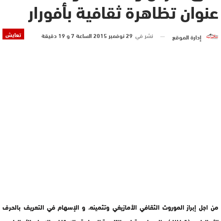
عنوان تظاهرة ثقافية بأفورار
تعايش
نشر في
29 نوفمبر 2015 الساعة 7 و 19 دقيقة
إدارة الموقع
من اجل إبراز الموروث الثقافي الأمازيغي وتثمينه، و الإسهام في التعريف بالحرف