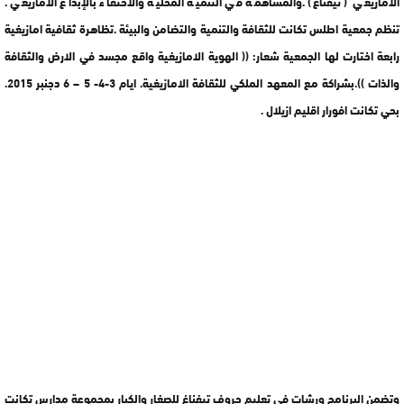
الأمازيغي ( تيفناغ) .والمساهمة في التنمية المحلية والاحتفاء بالإبداع الأمازيغي .
تنظم جمعية اطلس تكانت للثقافة والتنمية والتضامن والبيئة .تظاهرة ثقافية امازيغية
رابعة اختارت لها الجمعية شعار: (( الهوية الامازيغية واقع مجسد في الارض والثقافة
والذات )).بشراكة مع المعهد الملكي للثقافة الامازيغية. ايام 3-4- 5 – 6 دجنبر 2015.
بحي تكانت افورار اقليم ازيلال .
وتضمن البرنامج ورشات في تعليم حروف تيفناغ للصغار والكبار بمجموعة مدارس تكانت