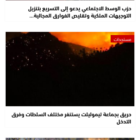
حزب الوسط الاجتماعي يدعو إلى التسريع بتنزيل
التوجيهات الملكية وتقليص الفوارق المجالية…
مستجدات
حريق بجماعة تيموليلت يستنفر مختلف السلطات وفرق
التدخل