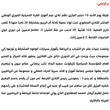
م أوحمي:
طيلة يوم الأحد 13 دجنبر الجاري نظم نادي نجم أفورار للكرة الحديدية الدوري الوطني
العاشر للنادي المنضوي تحت لواء عصبة تادلة أم الربيع بمشاركة 26 ناديا منها 8 تلعب
خارج العصبة ,122 ثلاثية ,29 لاعب من فئة الشبان junior ,3 لاعبين من دوري ذوي
الحاجيات الخاصة ,2 لاعبين إناث .
وغصت جنبات مقر دار الشباب و الرياضة بأفورار بسيارات الوفود المشاركة و توزعوا إلى
مجموعات حيث وزعت في آخر الدوري نتائج على الفائزين بحضور قائد المركز و المدير
العام للمؤسسة السياحية تازركونت سعيد الرداد نائب برلماني ,صالح حيون و ابراهيم
الرداد عضوا مجلس جماعة أفورار و قائد سرية الدرك الملكي و مجموعة من الرياضيين
بالمنطقة و لم يدع ذ : بنموسى رئيس النادي الفرصة تمر دون أن يقدم باسم الجميع
شكره الجزيل لكل من ساهم من قريب أو بعيد في إنجاح النسخة العاشرة و على رأسهم
عامل إقليم أزيلال امحمد العطفاوي الذي يولي اهتماما خاصة للرياضة و الرياضيين منذ
تعيينه بالإقليم .