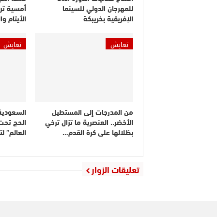
للمهرجان الدولي للسينما
أمسية ترف
الإفريقية بخريبكة
الأيتام و
تعايش
تعايش
من المدرجات إلى المستطيل
السعودية
الأخضر.. العنصرية ما تزال ترخي
الحج تحت
بظلالها على كرة القدم…
العالم” ل
تعليقات الزوار