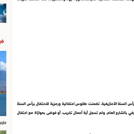
في
أس السنة الأمازيغية، تضمنت طقوس احتفالية ورمزية للاحتفال برأس السنة
ازيغي بالشارع العام، ولم تسجل أية أعمال تخريب، أو فوضى بموازاة مع احتفال
جزير