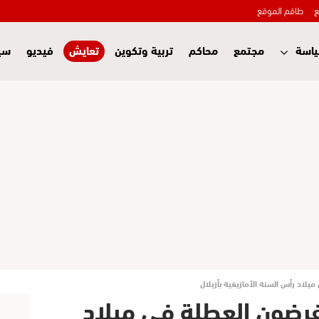
ع
طاقم الموقع
اسة
مجتمع
محاكم
تربية وتكوين
تعايش
فيديو
سي
1 تلميذ يفرضون العطلة في ميلاد