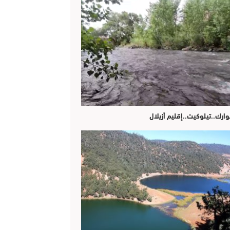
وارك..تيلوكيت..إقليم أزيلال