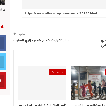
تيڭل
تاب
التالي
دي
جزار تافراوت يفضح شجع جزاري المغرب
اني
مستجدات
ر الرمضانية في القدس..
كأس إنجلترا لكرة القدم.. ليدز يدعو