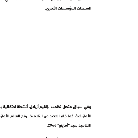
السلطات المؤسسات الأخرى.
وفي سياق متصل نظمت بإقليم أزيلال، أنشطة احتفالية بر
الأمازيغية، كما قام العديد من التلاميذ برفع العالم الأم
التلاميذ بعيد “أماينو” 2966.