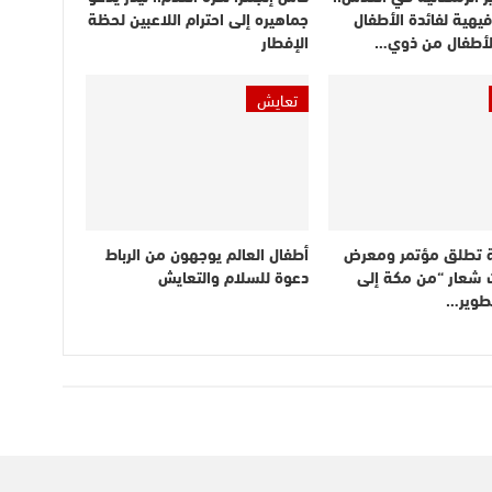
يهية لفائدة الأطفال
جماهيره إلى احترام اللاعبين لحظة
الأطفال من ذوي…
الإفطار
تعايش
 تطلق مؤتمر ومعرض
أطفال العالم يوجهون من الرباط
 شعار “من مكة إلى
دعوة للسلام والتعايش
تطوير…