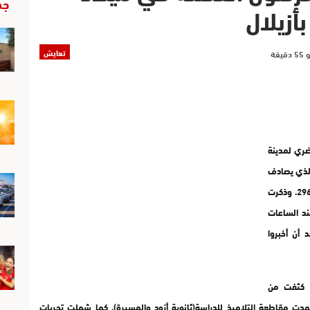
جد
أزيلال
تعايش
 الحضري لمدينة
اربعاء 13يناير الجاري الذي يصادف
ميلاد السنة الأمازيغية الجديدة الذي يوافق هذه السنة 2966، وذكرت
ند الساعات
 أن أخبروا
يث كثفت من
دت مقاطعة التلاميذ للدراسة(ثانوية أزود والمسيرة)، كما شملت تحريات